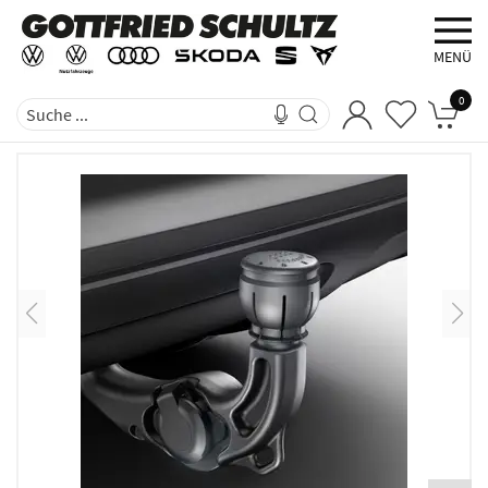
MENÜ
0