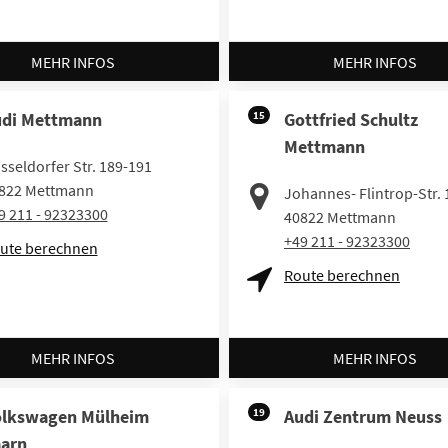
MEHR INFOS
MEHR INFOS
di Mettmann
15
Gottfried Schultz
Mettmann
sseldorfer Str. 189-191
822
Mettmann
Johannes- Flintrop-Str. 
9 211 - 92323300
40822
Mettmann
+49 211 - 92323300
ute berechnen
Route berechnen
MEHR INFOS
MEHR INFOS
olkswagen Mülheim
19
Audi Zentrum Neuss
arn