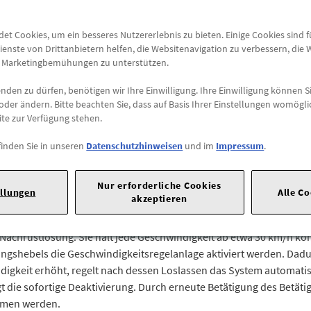
zzgl.
7,50 €
Versandkoste
t Cookies, um ein besseres Nutzererlebnis zu bieten. Einige Cookies sind 
ienste von Drittanbietern helfen, die Websitenavigation zu verbessern, die
Abholung
e Marketingbemühungen zu unterstützen.
Preis inkl.
19%
MwSt.
den zu dürfen, benötigen wir Ihre Einwilligung. Ihre Einwilligung können Si
Abholbar an
diesen Stan
oder ändern. Bitte beachten Sie, dass auf Basis Ihrer Einstellungen womögli
ite zur Verfügung stehen.
-
+
finden Sie in unseren
Datenschutzhinweisen
und im
Impressum
.
Max. Bestellmenge:
10
 Ingolstadt |
Tel: 0841 890 |
E-Mail:
imprint@audi.de
|
Nur erforderliche Cookies
ellungen
Alle C
akzeptieren
n Geschwindigkeit.
Nachrüstlösung. Sie hält jede Geschwindigkeit ab etwa 30 km/h ko
gungshebels die Geschwindigkeitsregelanlage aktiviert werden. Dad
igkeit erhöht, regelt nach dessen Loslassen das System automatis
 die sofortige Deaktivierung. Durch erneute Betätigung des Betäti
mmen werden.