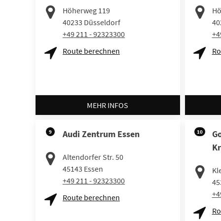
Höherweg 119
Hö
40233
Düsseldorf
40
+49 211 - 92323300
+4
Route berechnen
Ro
MEHR INFOS
9
Audi Zentrum Essen
10
Go
Kr
Altendorfer Str. 50
45143
Essen
Kl
+49 211 - 92323300
45
+4
Route berechnen
Ro