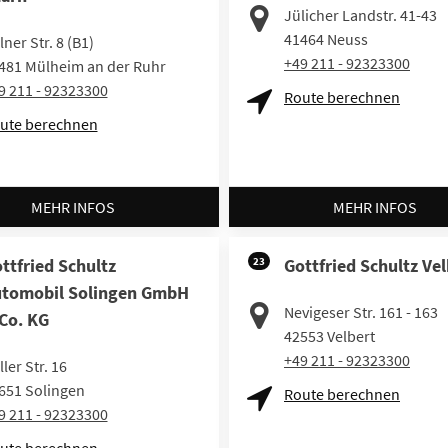
Jülicher Landstr. 41-43
41464
Neuss
lner Str. 8 (B1)
+49 211 - 92323300
481
Mülheim an der Ruhr
9 211 - 92323300
Route berechnen
ute berechnen
MEHR INFOS
MEHR INFOS
ttfried Schultz
23
Gottfried Schultz Vel
tomobil Solingen GmbH
Nevigeser Str. 161 - 163
Co. KG
42553
Velbert
+49 211 - 92323300
ler Str. 16
651
Solingen
Route berechnen
9 211 - 92323300
ute berechnen