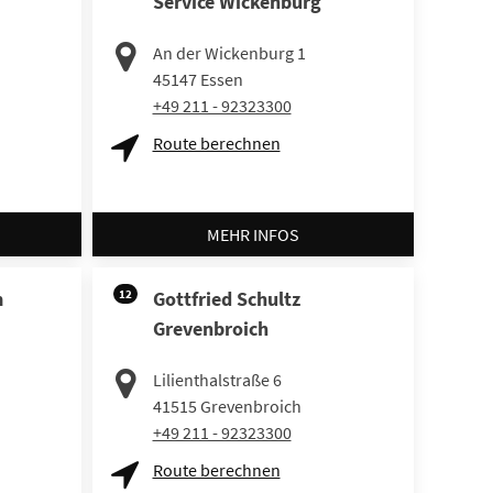
Service Wickenburg
An der Wickenburg 1
45147
Essen
+49 211 - 92323300
Route berechnen
MEHR INFOS
m
12
Gottfried Schultz
Grevenbroich
Lilienthalstraße 6
41515
Grevenbroich
+49 211 - 92323300
Route berechnen