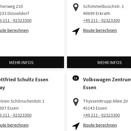
herweg 210
Schimmelbuschstr. 1
233
Düsseldorf
40699
Erkrath
9 211 - 92323300
+49 211 - 92323300
ute berechnen
Route berechnen
MEHR INFOS
MEHR INFOS
ttfried Schultz Essen
11
Volkswagen Zentru
ay
Essen
einen Schönscheidstr.1
ThyssenKrupp Allee 20
307
Essen
45143
Essen
9 211 - 92323300
+49 211 - 92323300
ute berechnen
Route berechnen