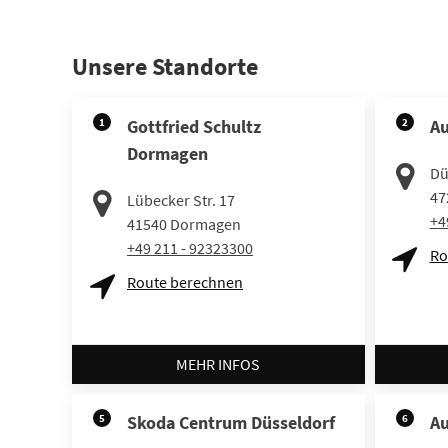
Unsere Standorte
1
Gottfried Schultz
2
Au
Dormagen
Dü
47
Lübecker Str. 17
+4
41540
Dormagen
+49 211 - 92323300
Ro
Route berechnen
MEHR INFOS
5
Skoda Centrum Düsseldorf
6
Au