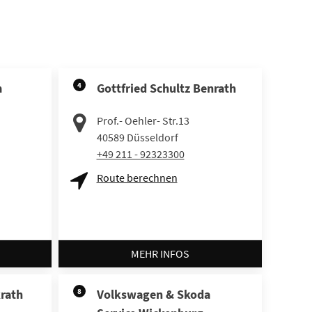
m
4
Gottfried Schultz Benrath
Prof.- Oehler- Str.13
40589
Düsseldorf
+49 211 - 92323300
Route berechnen
MEHR INFOS
krath
8
Volkswagen & Skoda