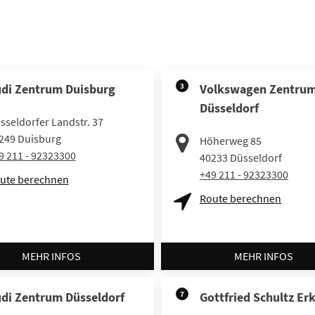
di Zentrum Duisburg
3
Volkswagen Zentru
Düsseldorf
sseldorfer Landstr. 37
249
Duisburg
Höherweg 85
9 211 - 92323300
40233
Düsseldorf
+49 211 - 92323300
ute berechnen
Route berechnen
MEHR INFOS
MEHR INFOS
di Zentrum Düsseldorf
7
Gottfried Schultz Er