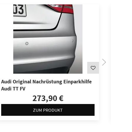
Audi Original Nachrüstung Einparkhilfe
Audi Or
Audi TT FV
select 
273,90 €
ZUM PRODUKT