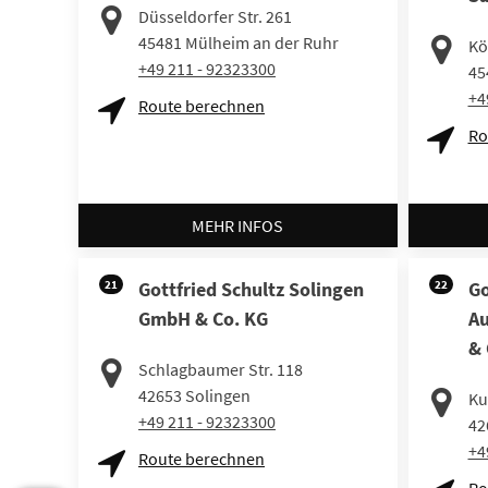
Düsseldorfer Str. 261
45481
Mülheim an der Ruhr
Kö
+49 211 - 92323300
45
+4
Route berechnen
Ro
MEHR INFOS
21
Gottfried Schultz Solingen
22
Go
GmbH & Co. KG
Au
& 
Schlagbaumer Str. 118
42653
Solingen
Kul
+49 211 - 92323300
42
+4
Route berechnen
Ro