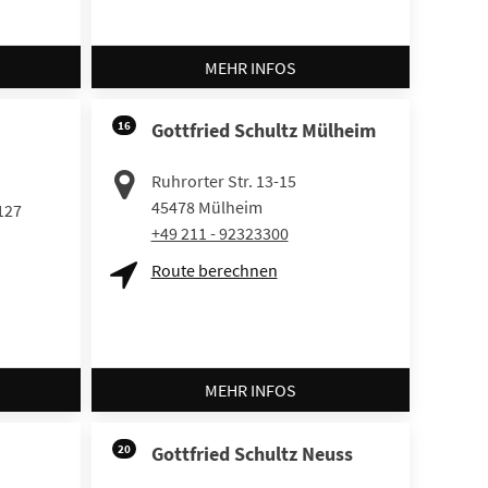
MEHR INFOS
16
Gottfried Schultz Mülheim
Ruhrorter Str. 13-15
45478
Mülheim
127
+49 211 - 92323300
Route berechnen
MEHR INFOS
20
Gottfried Schultz Neuss