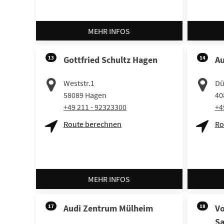
MEHR INFOS
13
Gottfried Schultz Hagen
14
Au
Weststr.1
Dü
58089
Hagen
40
+49 211 - 92323300
+4
Route berechnen
Ro
MEHR INFOS
17
Audi Zentrum Mülheim
18
V
Sa