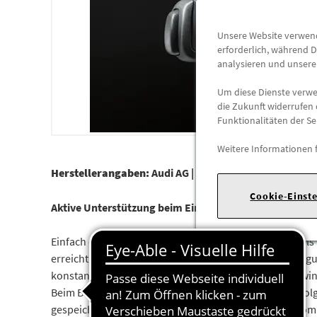
Unsere Website verwende
erforderlich, während D
analysieren und unser
Um diese Dienste verwen
die Zukunft widerrufen 
Funktionalitäten der Se
Weitere Informationen 
Herstellerangaben:
Audi AG |
Auto-Union-Str. 1 |
85057
Cookie-Einst
Aktive Unterstützung beim Einhalten einer konstante
Einfach einzubauende Geschwindigkeitsregelanlage als 
erreicht ist, kann durch einfaches Betätigen des Betäti
konstant gehalten. Wird mit dem Gaspedal die Geschwind
Beim Betätigen des Brems- oder Kupplungspedals erfolgt
gespeicherten Geschwindigkeit sofort wieder aufgeno