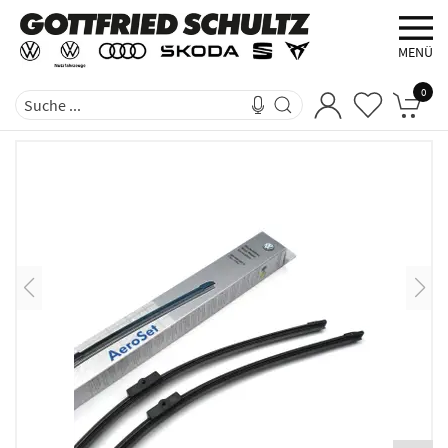
MENÜ
0