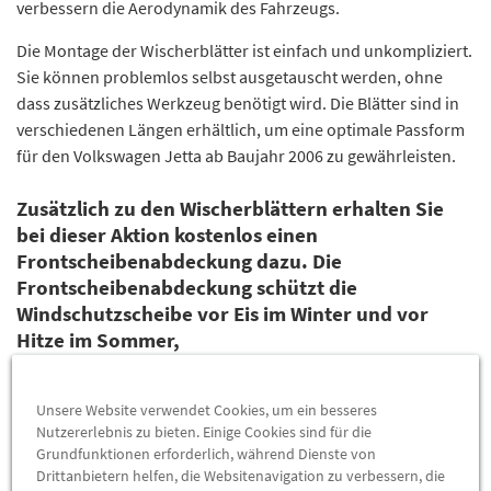
verbessern die Aerodynamik des Fahrzeugs.
Die Montage der Wischerblätter ist einfach und unkompliziert.
Sie können problemlos selbst ausgetauscht werden, ohne
dass zusätzliches Werkzeug benötigt wird. Die Blätter sind in
verschiedenen Längen erhältlich, um eine optimale Passform
für den Volkswagen Jetta ab Baujahr 2006 zu gewährleisten.
Zusätzlich zu den Wischerblättern erhalten Sie
bei dieser Aktion kostenlos einen
Frontscheibenabdeckung dazu. Die
Frontscheibenabdeckung schützt die
Windschutzscheibe vor Eis im Winter und vor
Hitze im Sommer,
Bitte beachten Sie, dass diese Aktion nur online oder bei
Abholung im Audi Zentrum Essen gilt und nicht für andere
Unsere Website verwendet Cookies, um ein besseres
Nutzererlebnis zu bieten. Einige Cookies sind für die
Gottfried Schultz Betriebe verfügbar ist.
Grundfunktionen erforderlich, während Dienste von
Drittanbietern helfen, die Websitenavigation zu verbessern, die
Für Folgende Modelle geeignet: