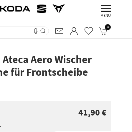
MENÜ
0
t Ateca Aero Wischer
e für Frontscheibe
41,90 €
n