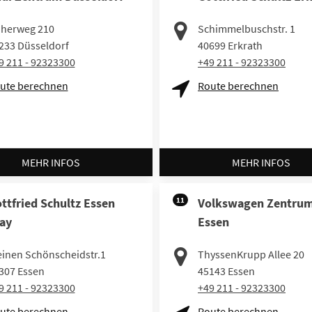
herweg 210
Schimmelbuschstr. 1
233
Düsseldorf
40699
Erkrath
9 211 - 92323300
+49 211 - 92323300
ute berechnen
Route berechnen
MEHR INFOS
MEHR INFOS
ttfried Schultz Essen
11
Volkswagen Zentru
ay
Essen
einen Schönscheidstr.1
ThyssenKrupp Allee 20
307
Essen
45143
Essen
9 211 - 92323300
+49 211 - 92323300
ute berechnen
Route berechnen