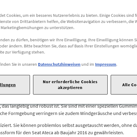
Abholung
t Cookies, um ein besseres Nutzererlebnis zu bieten. Einige Cookies sind 
Preis inkl.
19%
MwSt.
ienste von Drittanbietern helfen, die Websitenavigation zu verbessern, die
Abholbar an
diesen Stan
e Marketingbemühungen zu unterstützen.
den zu dürfen, benötigen wir Ihre Einwilligung. Ihre Einwilligung können Si
-
+
oder ändern. Bitte beachten Sie, dass auf Basis Ihrer Einstellungen womögli
ite zur Verfügung stehen.
Max. Bestellmenge:
10
finden Sie in unseren
Datenschutzhinweisen
und im
Impressum
.
ck-Str. 3-5 |
64331 Weiterstadt |
Tel: 06150 18550 |
E-Mail:
service
Nur erforderliche Cookies
ellungen
Alle C
eten eine erstklassige Reinigungsleistung und sorgen für klare Sich
akzeptieren
ie Scheibenwischerarme des Fahrzeugs.
das langlebig und robust ist. Sie sind mit einer speziellen Gummim
sche Formgebung verringern sie zudem Windgeräusche und verbess
iziert. Sie können problemlos selbst ausgetauscht werden, ohne das
assform für den Seat Ateca ab Baujahr 2016 zu gewährleisten.