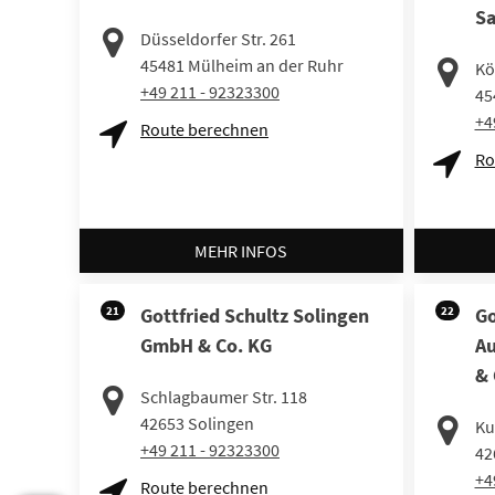
Sa
Düsseldorfer Str. 261
45481
Mülheim an der Ruhr
Kö
+49 211 - 92323300
45
+4
Route berechnen
Ro
MEHR INFOS
21
Gottfried Schultz Solingen
22
Go
GmbH & Co. KG
Au
& 
Schlagbaumer Str. 118
42653
Solingen
Kul
+49 211 - 92323300
42
+4
Route berechnen