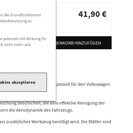
41,90 €
für die Grundfunktionen
 Websitenutzung zu
dorten
e jederzeit mit Wirkung für
ZUM WARENKORB HINZUFÜGEN
ch nicht mehr alle
@seat.de
|
ookies akzeptieren
t bei jedem Wetter. Sie sind speziell für den Volkswagen
ischung beschichtet, die eine effektive Reinigung der
ern die Aerodynamik des Fahrzeugs.
s zusätzliches Werkzeug benötigt wird. Die Blätter sind