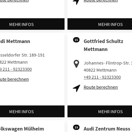
MEHR INFOS
MEHR INFOS
di Mettmann
15
Gottfried Schultz
Mettmann
sseldorfer Str. 189-191
822
Mettmann
Johannes- Flintrop-Str. 
9 211 - 92323300
40822
Mettmann
+49 211 - 92323300
ute berechnen
Route berechnen
MEHR INFOS
MEHR INFOS
olkswagen Mülheim
19
Audi Zentrum Neuss