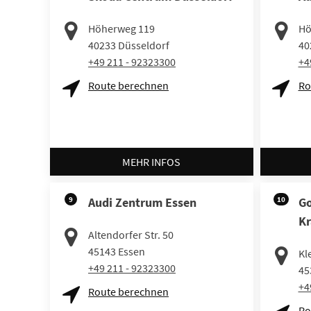
Höherweg 119
Hö
40233
Düsseldorf
40
+49 211 - 92323300
+4
Route berechnen
Ro
MEHR INFOS
9
Audi Zentrum Essen
10
Go
Kr
Altendorfer Str. 50
45143
Essen
Kl
+49 211 - 92323300
45
+4
Route berechnen
Ro