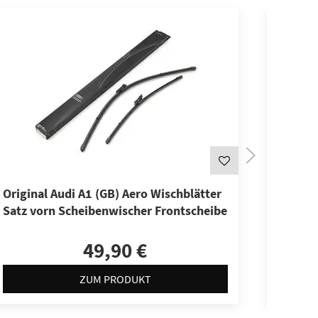
Original Audi A1 (GB) Aero Wischblätter
Origina
Satz vorn Scheibenwischer Frontscheibe
Wische
Scheib
49,90 €
ZUM PRODUKT