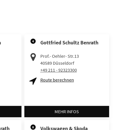
m
4
Gottfried Schultz Benrath
Prof.- Oehler- Str.13
40589
Düsseldorf
+49 211 - 92323300
Route berechnen
MEHR INFOS
krath
8
Volkswagen & Skoda