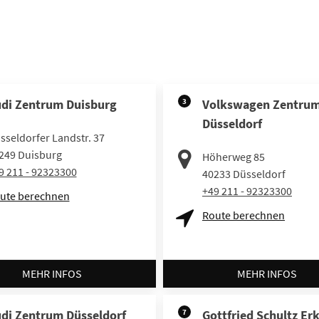
di Zentrum Duisburg
3
Volkswagen Zentru
Düsseldorf
sseldorfer Landstr. 37
249
Duisburg
Höherweg 85
9 211 - 92323300
40233
Düsseldorf
+49 211 - 92323300
ute berechnen
Route berechnen
MEHR INFOS
MEHR INFOS
di Zentrum Düsseldorf
7
Gottfried Schultz Er