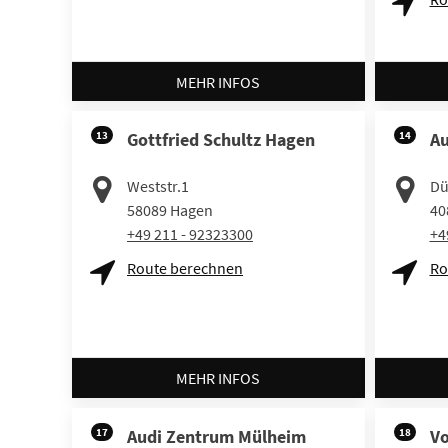
MEHR INFOS
13
Gottfried Schultz Hagen
14
Au
Weststr.1
Dü
58089
Hagen
40
+49 211 - 92323300
+4
Route berechnen
Ro
MEHR INFOS
17
Audi Zentrum Mülheim
18
V