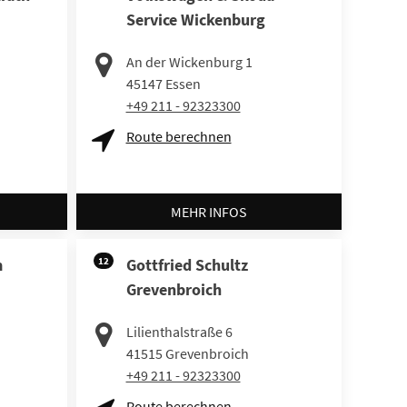
Service Wickenburg
An der Wickenburg 1
45147
Essen
+49 211 - 92323300
Route berechnen
MEHR INFOS
m
12
Gottfried Schultz
Grevenbroich
Lilienthalstraße 6
41515
Grevenbroich
+49 211 - 92323300
Route berechnen