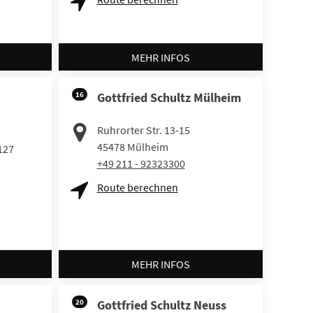
MEHR INFOS
16
Gottfried Schultz Mülheim
Ruhrorter Str. 13-15
45478
Mülheim
127
+49 211 - 92323300
Route berechnen
MEHR INFOS
20
Gottfried Schultz Neuss