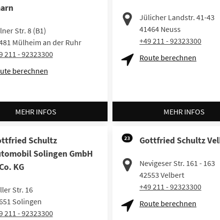
arn
Jülicher Landstr. 41-43
41464
Neuss
lner Str. 8 (B1)
+49 211 - 92323300
481
Mülheim an der Ruhr
9 211 - 92323300
Route berechnen
ute berechnen
MEHR INFOS
MEHR INFOS
ttfried Schultz
23
Gottfried Schultz Vel
tomobil Solingen GmbH
Nevigeser Str. 161 - 163
Co. KG
42553
Velbert
+49 211 - 92323300
ler Str. 16
651
Solingen
Route berechnen
9 211 - 92323300