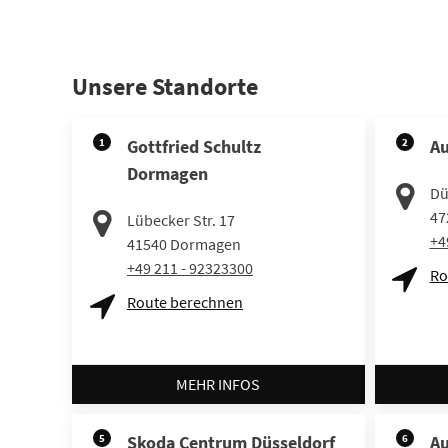
Unsere Standorte
1
Gottfried Schultz
2
Au
Dormagen
Dü
47
Lübecker Str. 17
+4
41540
Dormagen
+49 211 - 92323300
Ro
Route berechnen
MEHR INFOS
5
Skoda Centrum Düsseldorf
6
Au