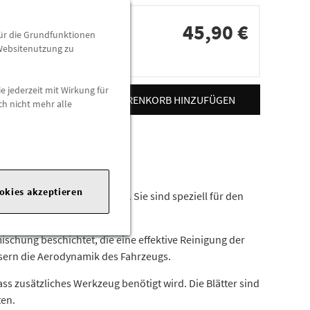
45,90 €
für die Grundfunktionen
 Websitenutzung zu
dorten
e jederzeit mit Wirkung für
ZUM WARENKORB HINZUFÜGEN
ch nicht mehr alle
ookies akzeptieren
are Sicht bei jedem Wetter. Sie sind speziell für den
ischung beschichtet, die eine effektive Reinigung der
ern die Aerodynamik des Fahrzeugs.
s zusätzliches Werkzeug benötigt wird. Die Blätter sind
ten.