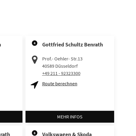
m
4
Gottfried Schultz Benrath
Prof.- Oehler- Str.13
40589
Düsseldorf
+49 211 - 92323300
Route berechnen
MEHR INFOS
krath
8
Volkswagen & Skoda