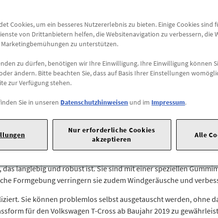
Abholung
t Cookies, um ein besseres Nutzererlebnis zu bieten. Einige Cookies sind 
Preis inkl.
19%
MwSt.
ienste von Drittanbietern helfen, die Websitenavigation zu verbessern, die
Abholbar an
diesen Stan
e Marketingbemühungen zu unterstützen.
den zu dürfen, benötigen wir Ihre Einwilligung. Ihre Einwilligung können Si
-
+
oder ändern. Bitte beachten Sie, dass auf Basis Ihrer Einstellungen womögli
ite zur Verfügung stehen.
Max. Bestellmenge:
10
finden Sie in unseren
Datenschutzhinweisen
und im
Impressum
.
38440 Wolfsburg |
Tel: +49-5361-9-0 |
E-Mail:
vw@volkswagen.de
|
Nur erforderliche Cookies
ellungen
Alle C
 2019 bieten eine erstklassige Reinigungsleistung und sorgen für kl
akzeptieren
ekt auf die Scheibenwischerarme des Fahrzeugs.
das langlebig und robust ist. Sie sind mit einer speziellen Gummim
sche Formgebung verringern sie zudem Windgeräusche und verbess
iziert. Sie können problemlos selbst ausgetauscht werden, ohne das
assform für den Volkswagen T-Cross ab Baujahr 2019 zu gewährleis