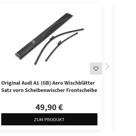
Original Audi A1 (GB) Aero Wischblätter
Origina
Satz vorn Scheibenwischer Frontscheibe
Wische
Scheib
49,90 €
ZUM PRODUKT