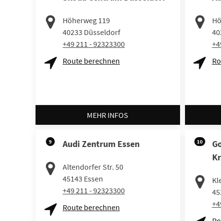
Höherweg 119
Hö
40233
Düsseldorf
40
+49 211 - 92323300
+4
Route berechnen
Ro
MEHR INFOS
9
Audi Zentrum Essen
10
Go
Kr
Altendorfer Str. 50
45143
Essen
Kl
+49 211 - 92323300
45
+4
Route berechnen
Ro