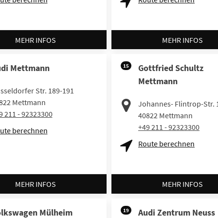
MEHR INFOS
MEHR INFOS
di Mettmann
15
Gottfried Schultz
Mettmann
sseldorfer Str. 189-191
822
Mettmann
Johannes- Flintrop-Str. 
9 211 - 92323300
40822
Mettmann
+49 211 - 92323300
ute berechnen
Route berechnen
MEHR INFOS
MEHR INFOS
olkswagen Mülheim
19
Audi Zentrum Neuss