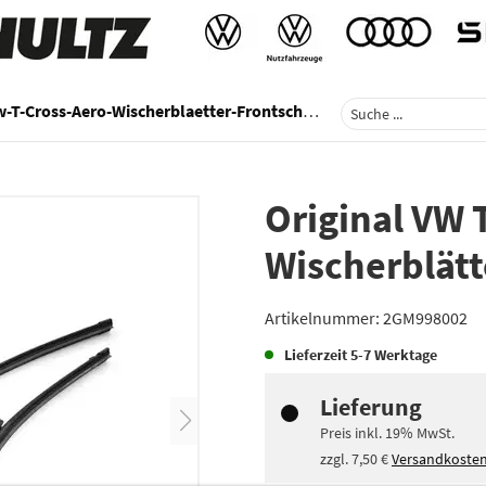
-T-Cross-Aero-Wischerblaetter-Frontscheibe
Original VW 
Wischerblätt
Artikelnummer:
2GM998002
Lieferzeit
5-7 Werktage
Lieferung
Preis inkl.
19%
MwSt.
zzgl.
7,50 €
Versandkoste