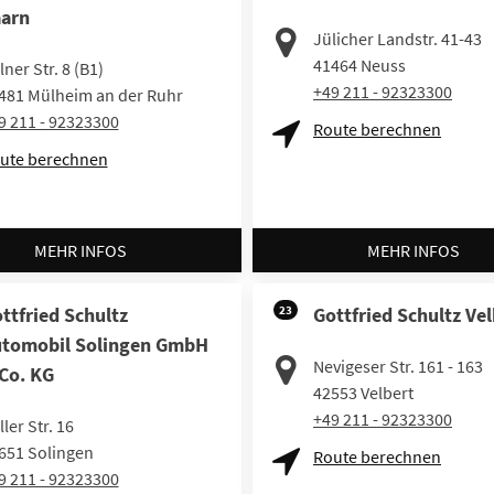
arn
Jülicher Landstr. 41-43
41464
Neuss
lner Str. 8 (B1)
+49 211 - 92323300
481
Mülheim an der Ruhr
9 211 - 92323300
Route berechnen
ute berechnen
MEHR INFOS
MEHR INFOS
ttfried Schultz
23
Gottfried Schultz Vel
tomobil Solingen GmbH
Nevigeser Str. 161 - 163
Co. KG
42553
Velbert
+49 211 - 92323300
ler Str. 16
651
Solingen
Route berechnen
9 211 - 92323300