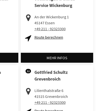
Service Wickenburg
An der Wickenburg 1
45147
Essen
+49 211 - 92323300
Route berechnen
MEHR INFOS
m
12
Gottfried Schultz
Grevenbroich
Lilienthalstraße 6
41515
Grevenbroich
+49 211 - 92323300
Route berechnen