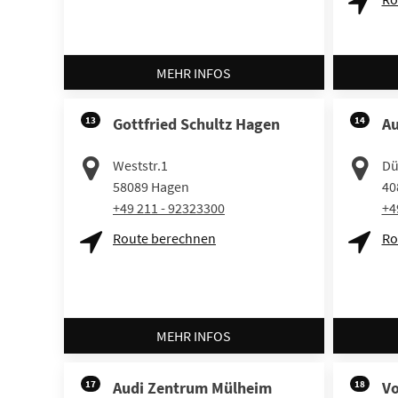
MEHR INFOS
13
Gottfried Schultz Hagen
14
Au
Weststr.1
Dü
58089
Hagen
40
+49 211 - 92323300
+4
Route berechnen
Ro
MEHR INFOS
17
Audi Zentrum Mülheim
18
V