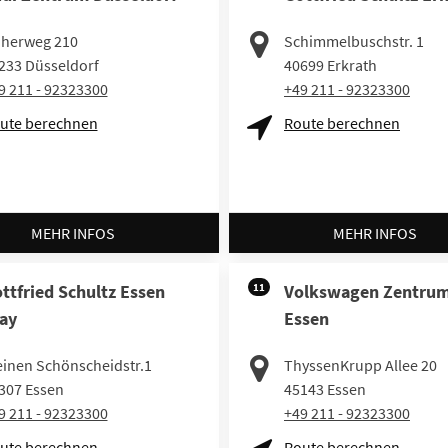
herweg 210
Schimmelbuschstr. 1
233
Düsseldorf
40699
Erkrath
9 211 - 92323300
+49 211 - 92323300
ute berechnen
Route berechnen
MEHR INFOS
MEHR INFOS
ttfried Schultz Essen
11
Volkswagen Zentru
ay
Essen
einen Schönscheidstr.1
ThyssenKrupp Allee 20
307
Essen
45143
Essen
9 211 - 92323300
+49 211 - 92323300
ute berechnen
Route berechnen