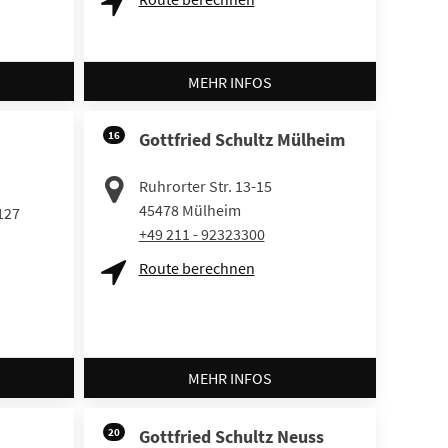
MEHR INFOS
16
Gottfried Schultz Mülheim
Ruhrorter Str. 13-15
45478
Mülheim
127
+49 211 - 92323300
Route berechnen
MEHR INFOS
20
Gottfried Schultz Neuss