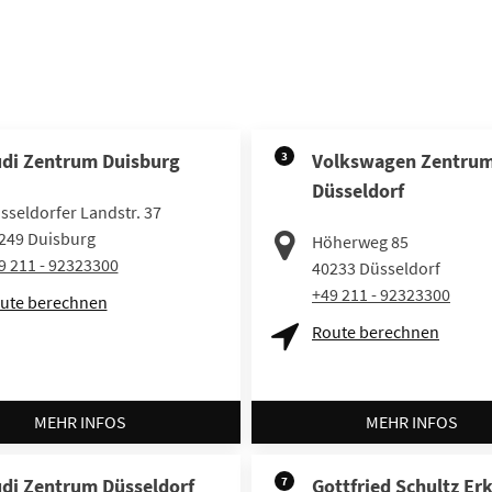
di Zentrum Duisburg
3
Volkswagen Zentru
Düsseldorf
sseldorfer Landstr. 37
249
Duisburg
Höherweg 85
9 211 - 92323300
40233
Düsseldorf
+49 211 - 92323300
ute berechnen
Route berechnen
MEHR INFOS
MEHR INFOS
di Zentrum Düsseldorf
7
Gottfried Schultz Er