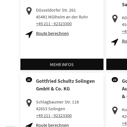
Sa
Düsseldorfer Str. 261
45481
Mülheim an der Ruhr
Kö
+49 211 - 92323300
45
+4
Route berechnen
Ro
MEHR INFOS
21
Gottfried Schultz Solingen
22
Go
GmbH & Co. KG
Au
& 
Schlagbaumer Str. 118
42653
Solingen
Kul
+49 211 - 92323300
42
+4
Route berechnen