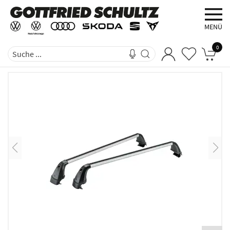
MENÜ
0