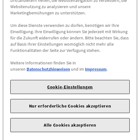
Drittanbietern helfen, die Websitenavigation zu verbessern, die
Websitenutzung zu analysieren und unsere
maximal zulässiges Gesamtgewicht von Träger,
Marketingbemühungen zu unterstützen.
Aufbauteilen und Beladung siehe Bordbuch
Um diese Dienste verwenden zu dürfen, benötigen wir Ihre
Einwilligung. Ihre Einwilligung können Sie jederzeit mit Wirkung
für die Zukunft widerrufen oder ändern. Bitte beachten Sie, dass
Q4 Sportback e-tron, 2022 -
auf Basis Ihrer Einstellungen womöglich nicht mehr alle
Funktionalitäten der Seite zur Verfügung stehen.
Weitere Informationen finden Sie in
unseren
Datenschutzhinweisen
und im
Impressum
.
Das könnte Sie interessieren
Cookie-Einstellungen
Wird auch oft von Kunden gekauft
Nur erforderliche Cookies akzeptieren
Alle Cookies akzeptieren