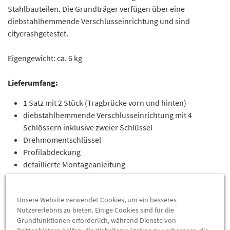
Stahlbauteilen. Die Grundträger verfügen über eine
diebstahlhemmende Verschlusseinrichtung und sind
citycrashgetestet.
Eigengewicht: ca. 6 kg
Lieferumfang:
1 Satz mit 2 Stück (Tragbrücke vorn und hinten)
diebstahlhemmende Verschlusseinrichtung mit 4
Schlössern inklusive zweier Schlüssel
Drehmomentschlüssel
Profilabdeckung
detaillierte Montageanleitung
Unsere Website verwendet Cookies, um ein besseres
Hinweise:
Nutzererlebnis zu bieten. Einige Cookies sind für die
Grundfunktionen erforderlich, während Dienste von
nur geeignet für Fahrzeuge ohne Dachreling