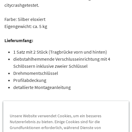
citycrashgetestet.
Farbe: Silber eloxiert
Eigengewicht: ca. 5 kg
Lieferumfang:
1 Satz mit 2 Stück (Tragbrücke vorn und hinten)
diebstahlhemmende Verschlusseinrichtung mit 4
Schlössern inklusive zweier Schlüssel
Drehmomentschlüssel
Profilabdeckung
detallierte Montageanleitung
Hinweise:
Unsere Website verwendet Cookies, um ein besseres
Nutzererlebnis zu bieten. Einige Cookies sind für die
nur geeignet für Fahrzeuge mit Dachreling in Schwarz
Grundfunktionen erforderlich, während Dienste von
oder Silber