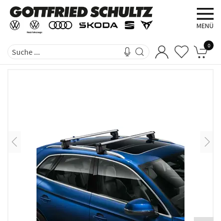
MENÜ
0