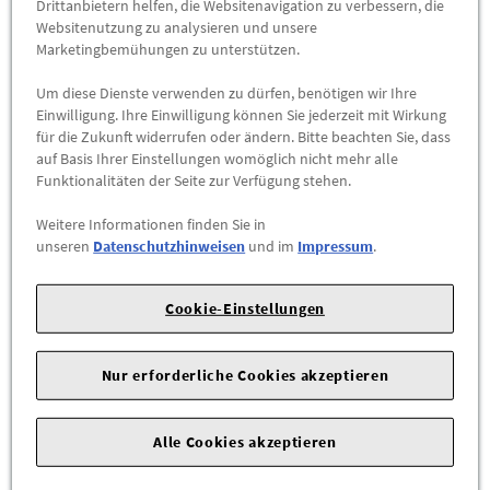
Drittanbietern helfen, die Websitenavigation zu verbessern, die
maximal zulässiges Gesamtgewicht von Träger,
Websitenutzung zu analysieren und unsere
Marketingbemühungen zu unterstützen.
Aufbauteilen und Beladung siehe Bordbuch
Um diese Dienste verwenden zu dürfen, benötigen wir Ihre
Einwilligung. Ihre Einwilligung können Sie jederzeit mit Wirkung
für die Zukunft widerrufen oder ändern. Bitte beachten Sie, dass
A3 Sportback (AB4), 2021 - , A3 Sportback TFSI e (AB4), 2021 - ,
auf Basis Ihrer Einstellungen womöglich nicht mehr alle
A3 Sportback g-tron (AB4), 2021 - , S3 Sportback (AB4), 2021 -
Funktionalitäten der Seite zur Verfügung stehen.
Weitere Informationen finden Sie in
unseren
Datenschutzhinweisen
und im
Impressum
.
Cookie-Einstellungen
Das könnte Sie interessieren
Nur erforderliche Cookies akzeptieren
Wird auch oft von Kunden gekauft
Alle Cookies akzeptieren