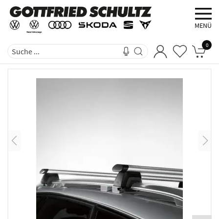
MENÜ
0