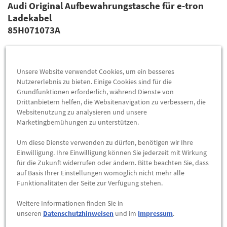
Audi Original Aufbewahrungstasche für e-tron
Ladekabel
85H071073A
Die praktische, maßgeschneiderte Aufbewahrungstasche für
e-tron bzw. TFSI e-Ladekabel.
Unsere Website verwendet Cookies, um ein besseres
54,90 €
*
Nutzererlebnis zu bieten. Einige Cookies sind für die
Grundfunktionen erforderlich, während Dienste von
Drittanbietern helfen, die Websitenavigation zu verbessern, die
ZUM PRODUKT
Websitenutzung zu analysieren und unsere
Marketingbemühungen zu unterstützen.
*inkl. MwSt., zzgl. etwaiger
Versandkosten
Um diese Dienste verwenden zu dürfen, benötigen wir Ihre
Einwilligung. Ihre Einwilligung können Sie jederzeit mit Wirkung
für die Zukunft widerrufen oder ändern. Bitte beachten Sie, dass
Zubehör für Elektroautos bei Gottfried Schultz
auf Basis Ihrer Einstellungen womöglich nicht mehr alle
kaufen
Funktionalitäten der Seite zur Verfügung stehen.
Suchen Sie Zubehör für Elektroautos? Gottfried Schultz hat
Weitere Informationen finden Sie in
ein umfangreiches Sortiment für alle Marken. Stöbern Sie in
unseren
Datenschutzhinweisen
und im
Impressum
.
unserer Auswahl und finden Sie das perfekte Zubehör für Ihr