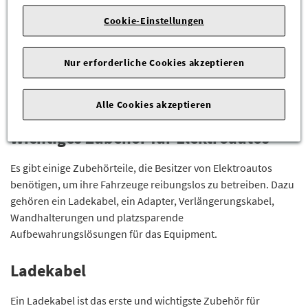
Elektroauto.
Cookie-Einstellungen
Wir haben alles, was Sie für den reibungslosen Betrieb Ihres
Elektroautos benötigen, darunter Ladegeräte, Adapter und
Nur erforderliche Cookies akzeptieren
mehr. Gern beraten Sie unsere Mitarbeiter mit ihrem
fachkundigen Wissen, damit Sie genau das richtige
Alle Cookies akzeptieren
Elektroauto-Zubehör für Ihre Bedürfnisse finden.
Wichtiges Zubehör für Elektroautos
Es gibt einige Zubehörteile, die Besitzer von Elektroautos
benötigen, um ihre Fahrzeuge reibungslos zu betreiben. Dazu
gehören ein Ladekabel, ein Adapter, Verlängerungskabel,
Wandhalterungen und platzsparende
Aufbewahrungslösungen für das Equipment.
Ladekabel
Ein Ladekabel ist das erste und wichtigste Zubehör für