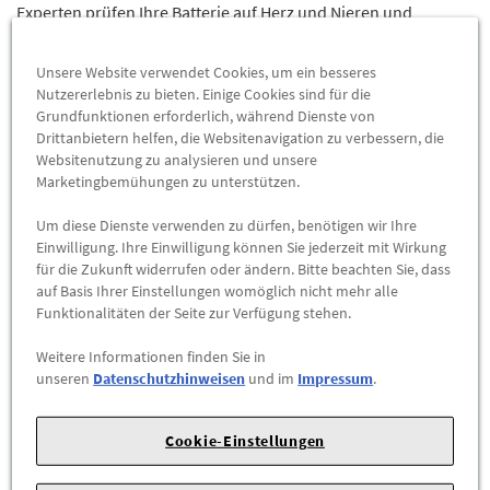
Experten prüfen Ihre Batterie auf Herz und Nieren und
wechseln diese bei Bedarf für Sie aus.
Unsere Website verwendet Cookies, um ein besseres
Nutzererlebnis zu bieten. Einige Cookies sind für die
Vorteile mit Gottfried Schultz
Grundfunktionen erforderlich, während Dienste von
Drittanbietern helfen, die Websitenavigation zu verbessern, die
Websitenutzung zu analysieren und unsere
✓
schneller Termin
Marketingbemühungen zu unterstützen.
✓
geschultes Fachpersonal
Um diese Dienste verwenden zu dürfen, benötigen wir Ihre
Einwilligung. Ihre Einwilligung können Sie jederzeit mit Wirkung
✓
günstige Preise
für die Zukunft widerrufen oder ändern. Bitte beachten Sie, dass
auf Basis Ihrer Einstellungen womöglich nicht mehr alle
Funktionalitäten der Seite zur Verfügung stehen.
Erfahrung und Know-How im Automobilhandel
Weitere Informationen finden Sie in
unseren
Datenschutzhinweisen
und im
Impressum
.
Bei Gottfried Schultz können Sie auf eine langjährige
Erfahrung im Automobilhandel vertrauen. Unsere
Mitarbeiterinnen und Mitarbeiter verfügen allesamt über
Cookie-Einstellungen
umfangreiches Know-How im Bereich der Automobiltechnik
und nehmen regelmäßig an Fortbildungen und Schulungen