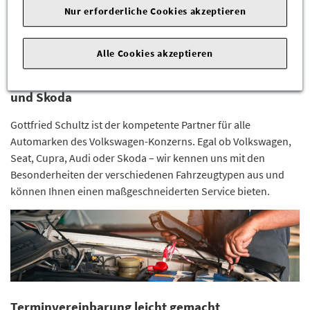
Nur erforderliche Cookies akzeptieren
teil. So sind wir immer auf dem neuesten Stand der Technik
und können Ihnen eine fachgerechte Beratung und
Durchführung sicherstellen.
Alle Cookies akzeptieren
Kompetenter Service für VW, Seat, Cupra, Audi
und Skoda
Gottfried Schultz ist der kompetente Partner für alle
Automarken des Volkswagen-Konzerns. Egal ob Volkswagen,
Seat, Cupra, Audi oder Skoda – wir kennen uns mit den
Besonderheiten der verschiedenen Fahrzeugtypen aus und
können Ihnen einen maßgeschneiderten Service bieten.
Terminvereinbarung leicht gemacht