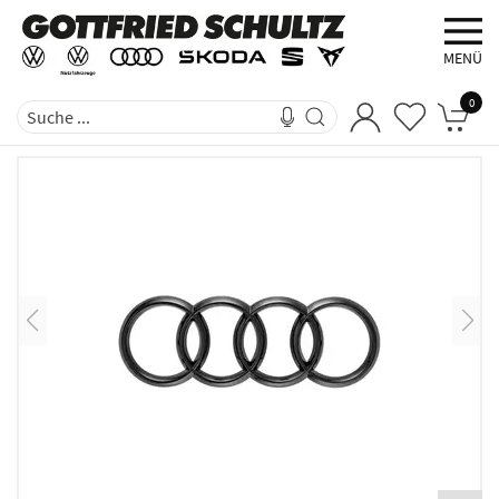
MENÜ
0