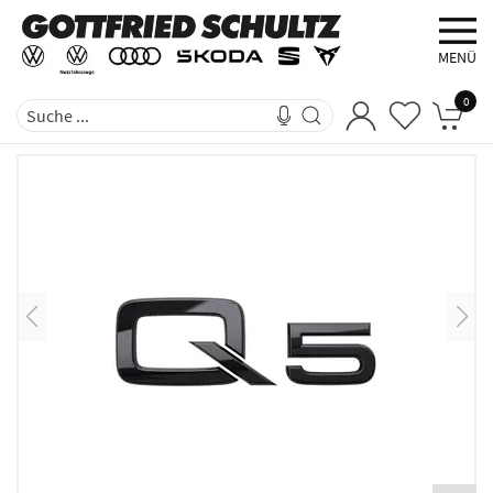
MENÜ
0