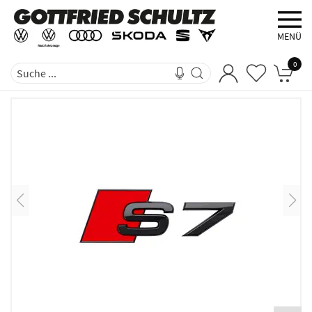
MENÜ
0