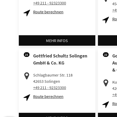
+49 211 - 92323300
45
+4
Route berechnen
Ro
MEHR INFOS
21
Gottfried Schultz Solingen
22
Go
GmbH & Co. KG
Au
& 
Schlagbaumer Str. 118
42653
Solingen
Kul
+49 211 - 92323300
42
+4
Route berechnen
Ro