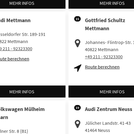
MEHR INFOS
MEHR INFOS
di Mettmann
15
Gottfried Schultz
Mettmann
sseldorfer Str. 189-191
822
Mettmann
Johannes- Flintrop-Str. 
9 211 - 92323300
40822
Mettmann
+49 211 - 92323300
ute berechnen
Route berechnen
MEHR INFOS
MEHR INFOS
olkswagen Mülheim
19
Audi Zentrum Neuss
arn
Jülicher Landstr. 41-43
41464
Neuss
lner Str. 8 (B1)