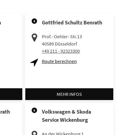
m
4
Gottfried Schultz Benrath
Prof.- Oehler- Str.13
40589
Düsseldorf
+49 211 - 92323300
Route berechnen
MEHR INFOS
krath
8
Volkswagen & Skoda
Service Wickenburg
An der Wickenburg 1