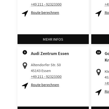
+49 211 - 92323300
+4
Route berechnen
Ro
MEHR INFOS
9
Audi Zentrum Essen
10
Go
Kr
Altendorfer Str. 50
45143
Essen
Kl
+49 211 - 92323300
45
+4
Route berechnen
Ro