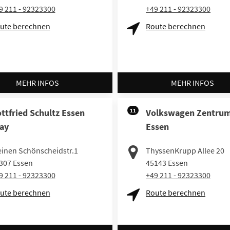
9 211 - 92323300
+49 211 - 92323300
ute berechnen
Route berechnen
MEHR INFOS
MEHR INFOS
ttfried Schultz Essen
11
Volkswagen Zentru
ay
Essen
einen Schönscheidstr.1
ThyssenKrupp Allee 20
307
Essen
45143
Essen
9 211 - 92323300
+49 211 - 92323300
ute berechnen
Route berechnen