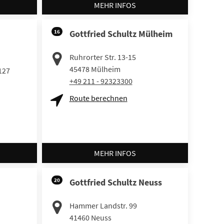
MEHR INFOS
16
Gottfried Schultz Mülheim
Ruhrorter Str. 13-15
45478
Mülheim
127
+49 211 - 92323300
Route berechnen
MEHR INFOS
20
Gottfried Schultz Neuss
Hammer Landstr. 99
41460
Neuss