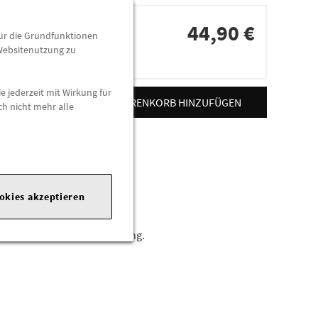
44,90 €
für die Grundfunktionen
 Websitenutzung zu
dorten
e jederzeit mit Wirkung für
ZUM WARENKORB HINZUFÜGEN
ch nicht mehr alle
ookies akzeptieren
t individueller Ausstrahlung.