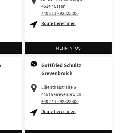
45147
Essen
+49 211 - 92323300
Route berechnen
MEHR INFOS
m
12
Gottfried Schultz
Grevenbroich
Lilienthalstraße 6
41515
Grevenbroich
+49 211 - 92323300
Route berechnen