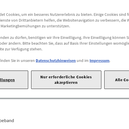
Abholung
t Cookies, um ein besseres Nutzererlebnis zu bieten. Einige Cookies sind 
Preis inkl.
19%
MwSt.
ienste von Drittanbietern helfen, die Websitenavigation zu verbessern, die
Abholbar an
diesen Stan
e Marketingbemühungen zu unterstützen.
den zu dürfen, benötigen wir Ihre Einwilligung. Ihre Einwilligung können Si
-
+
oder ändern. Bitte beachten Sie, dass auf Basis Ihrer Einstellungen womögli
ite zur Verfügung stehen.
Max. Bestellmenge:
10
finden Sie in unseren
Datenschutzhinweisen
und im
Impressum
.
 Ingolstadt |
Tel: 0841 890 |
E-Mail:
imprint@audi.de
|
Nur erforderliche Cookies
ellungen
Alle C
reffen, entsteht eine ganz individuelle Aura.
akzeptieren
tsteht ein besonders markantes Designelement am Fahrzeugheck mi
ebeband