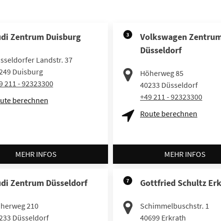
di Zentrum Duisburg
3
Volkswagen Zentru
Düsseldorf
sseldorfer Landstr. 37
249
Duisburg
Höherweg 85
9 211 - 92323300
40233
Düsseldorf
+49 211 - 92323300
ute berechnen
Route berechnen
MEHR INFOS
MEHR INFOS
di Zentrum Düsseldorf
7
Gottfried Schultz Er
herweg 210
Schimmelbuschstr. 1
233
Düsseldorf
40699
Erkrath