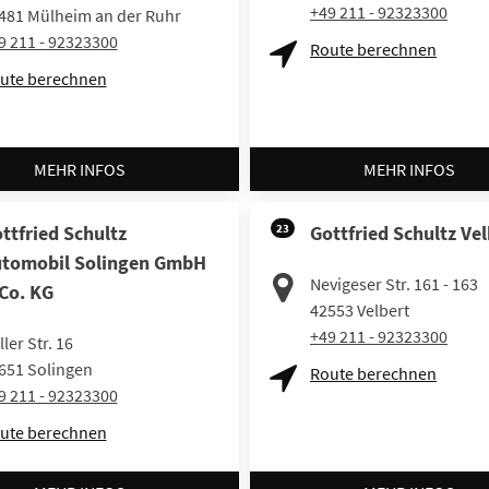
+49 211 - 92323300
481
Mülheim an der Ruhr
9 211 - 92323300
Route berechnen
ute berechnen
MEHR INFOS
MEHR INFOS
ttfried Schultz
23
Gottfried Schultz Vel
tomobil Solingen GmbH
Nevigeser Str. 161 - 163
Co. KG
42553
Velbert
+49 211 - 92323300
ler Str. 16
651
Solingen
Route berechnen
9 211 - 92323300
ute berechnen