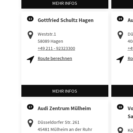
MEHR INFOS
13
Gottfried Schultz Hagen
14
Au
Weststr.1
Dü
58089
Hagen
40
+49 211 - 92323300
+4
Route berechnen
Ro
MEHR INFOS
17
Audi Zentrum Mülheim
18
V
Sa
Düsseldorfer Str. 261
45481
Mülheim an der Ruhr
Kö