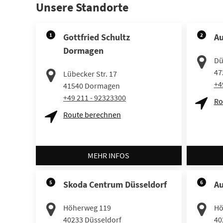
Unsere Standorte
1
Gottfried Schultz
2
Au
Dormagen
Dü
47
Lübecker Str. 17
+4
41540
Dormagen
+49 211 - 92323300
Ro
Route berechnen
MEHR INFOS
5
Skoda Centrum Düsseldorf
6
Au
Höherweg 119
Hö
40233
Düsseldorf
40