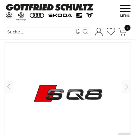
MENÜ
0