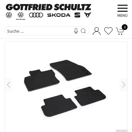
MENÜ
0