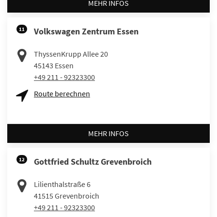
MEHR INFOS
11
Volkswagen Zentrum Essen
ThyssenKrupp Allee 20
45143
Essen
+49 211 - 92323300
Route berechnen
MEHR INFOS
12
Gottfried Schultz Grevenbroich
Lilienthalstraße 6
41515
Grevenbroich
+49 211 - 92323300