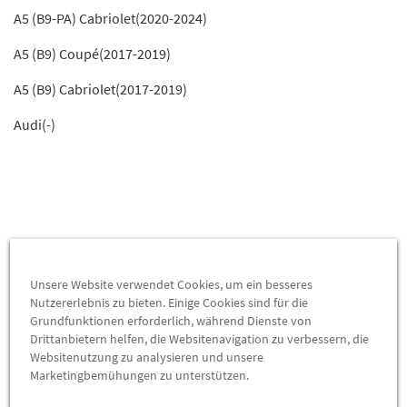
A5 (B9-PA) Cabriolet(2020-2024)
A5 (B9) Coupé(2017-2019)
A5 (B9) Cabriolet(2017-2019)
Audi(-)
Das könnte Sie interessieren
Unsere Website verwendet Cookies, um ein besseres
Nutzererlebnis zu bieten. Einige Cookies sind für die
Wird auch oft von Kunden gekauft
Grundfunktionen erforderlich, während Dienste von
Drittanbietern helfen, die Websitenavigation zu verbessern, die
Websitenutzung zu analysieren und unsere
Marketingbemühungen zu unterstützen.