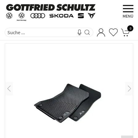
MENÜ
0