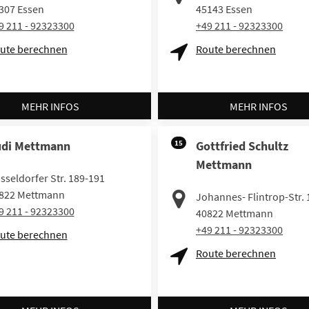
307
Essen
45143
Essen
9 211 - 92323300
+49 211 - 92323300
ute berechnen
Route berechnen
MEHR INFOS
MEHR INFOS
di Mettmann
15
Gottfried Schultz
Mettmann
sseldorfer Str. 189-191
822
Mettmann
Johannes- Flintrop-Str. 
9 211 - 92323300
40822
Mettmann
+49 211 - 92323300
ute berechnen
Route berechnen