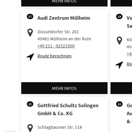
MEHR INFOS
17
Audi Zentrum Mülheim
18
V
Sa
Düsseldorfer Str. 261
45481
Mülheim an der Ruhr
Kö
+49 211 - 92323300
45
+4
Route berechnen
Ro
MEHR INFOS
21
Gottfried Schultz Solingen
22
Go
GmbH & Co. KG
Au
& 
Schlagbaumer Str. 118