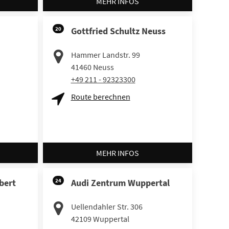
MEHR INFOS
20
Gottfried Schultz Neuss
Hammer Landstr. 99
41460
Neuss
+49 211 - 92323300
Route berechnen
MEHR INFOS
bert
24
Audi Zentrum Wuppertal
Uellendahler Str. 306
42109
Wuppertal