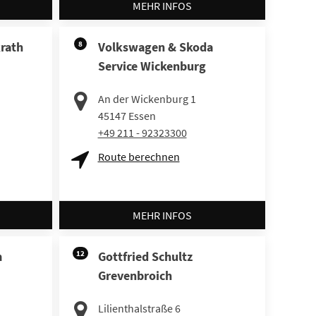
MEHR INFOS
krath
8
Volkswagen & Skoda
Service Wickenburg
An der Wickenburg 1
45147
Essen
+49 211 - 92323300
Route berechnen
MEHR INFOS
m
12
Gottfried Schultz
Grevenbroich
Lilienthalstraße 6