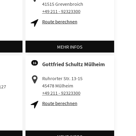
41515
Grevenbroich
+49 211 - 92323300
Route berechnen
MEHR INFOS
16
Gottfried Schultz Mülheim
Ruhrorter Str. 13-15
45478
Mülheim
127
+49 211 - 92323300
Route berechnen