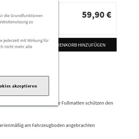
59,90 €
für die Grundfunktionen
 Websitenutzung zu
dorten
e jederzeit mit Wirkung für
ZUM WARENKORB HINZUFÜGEN
ch nicht mehr alle
ookies akzeptieren
das Interieur abgestimmt. Die Fußmatten schützen den
 serienmäßig am Fahrzeugboden angebrachten