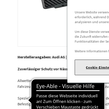
Unsere Website verwende
erforderlich, während D
analysieren und unser
Um diese Dienste verwen
die Zukunft widerrufen 
Funktionalitäten der Se
Weitere Informationen 
Herstellerangaben:
Audi AG |
Auto-Union-Str. 1 |
85057
Cookie-Einst
Zuverlässiger Schutz vor Nässe und grober Verschmut
Allwetterfußmatten sind passgenau an die Bodenmaße an
Fahrzeuginnenraum vor Nässe und grober Verschmutzung. 
Spezielle rutschhemmende Noppen auf der Rückseite d
Befestigungspunkten dafür, dass es zu keinem Verruts