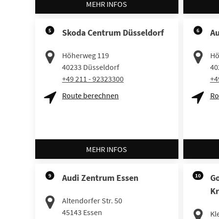
MEHR INFOS
5
Skoda Centrum Düsseldorf
6
Au
Höherweg 119
Hö
40233
Düsseldorf
40
+49 211 - 92323300
+4
Route berechnen
Ro
MEHR INFOS
9
Audi Zentrum Essen
10
Go
Kr
Altendorfer Str. 50
45143
Essen
Kl