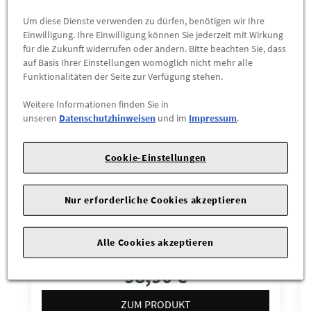
Wird auch oft von Kunden gekauft
Um diese Dienste verwenden zu dürfen, benötigen wir Ihre
Einwilligung. Ihre Einwilligung können Sie jederzeit mit Wirkung
für die Zukunft widerrufen oder ändern. Bitte beachten Sie, dass
auf Basis Ihrer Einstellungen womöglich nicht mehr alle
Funktionalitäten der Seite zur Verfügung stehen.
Weitere Informationen finden Sie in
unseren
Datenschutzhinweisen
und im
Impressum
.
Cookie-Einstellungen
Nur erforderliche Cookies akzeptieren
Allwetterfußmatten VW ID3 vorne und
Alle Cookies akzeptieren
hinten, titanschwarz, Linkslenker
98,90 €
ZUM PRODUKT