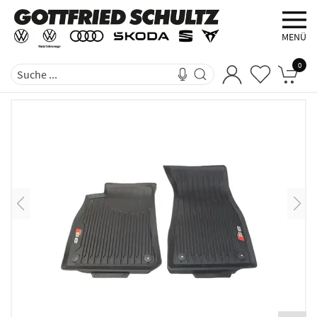
MENÜ
0