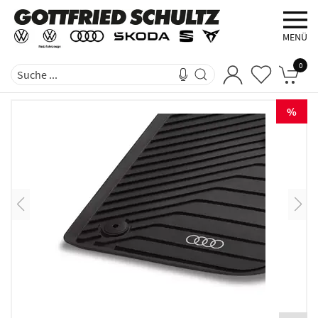
MENÜ
0
%