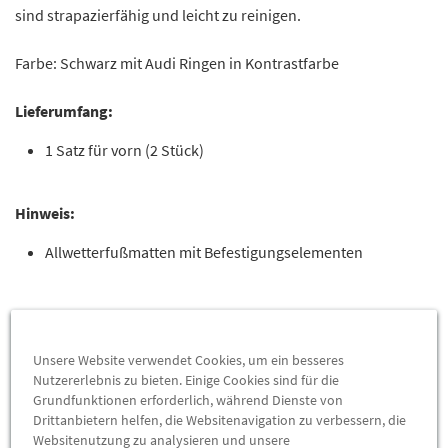
sind strapazierfähig und leicht zu reinigen.
Farbe: Schwarz mit Audi Ringen in Kontrastfarbe
Lieferumfang:
1 Satz für vorn (2 Stück)
Hinweis:
Allwetterfußmatten mit Befestigungselementen
Modelle
Unsere Website verwendet Cookies, um ein besseres
Nutzererlebnis zu bieten. Einige Cookies sind für die
A6 Avant e-hybrid (C9) 2026, A6 Avant (C9) 2026, A6
Grundfunktionen erforderlich, während Dienste von
Limousine (C9) 2026, A6 Limousine e-hybrid (C9) 2026
Drittanbietern helfen, die Websitenavigation zu verbessern, die
Websitenutzung zu analysieren und unsere