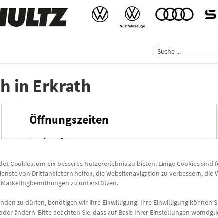
th
in
Erkrath
Öffnungszeiten
Verkauf
Mo-Fr: 8.30 - 18.00 Uhr
t Cookies, um ein besseres Nutzererlebnis zu bieten. Einige Cookies sind 
Sa: 9.00 - 13.00 Uhr
ienste von Drittanbietern helfen, die Websitenavigation zu verbessern, die
e Marketingbemühungen zu unterstützen.
Service
den zu dürfen, benötigen wir Ihre Einwilligung. Ihre Einwilligung können Si
Mo-Fr: 7.00 - 18.00 Uhr
oder ändern. Bitte beachten Sie, dass auf Basis Ihrer Einstellungen womögli