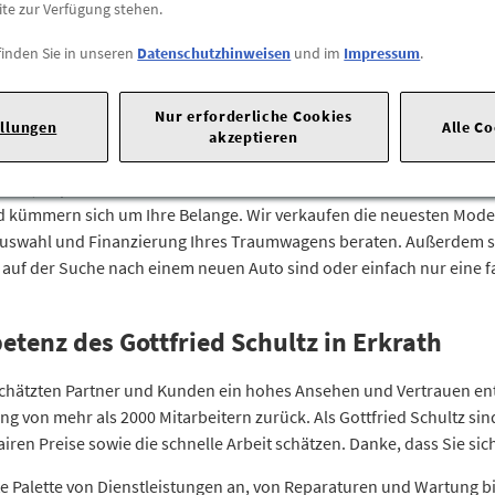
Sa: 9.00 - 13.00 Uhr
ite zur Verfügung stehen.
finden Sie in unseren
Datenschutzhinweisen
und im
Impressum
.
Nur erforderliche Cookies
ellungen
Alle C
und Cupra in Erkrath
akzeptieren
Seat, Cupra oder Skoda? In Erkrath sind Sie in der Schimmelbuschst
d kümmern sich um Ihre Belange. Wir verkaufen die neuesten Model
Auswahl und Finanzierung Ihres Traumwagens beraten. Außerdem sin
uf der Suche nach einem neuen Auto sind oder einfach nur eine fa
etenz des Gottfried Schultz in Erkrath
hätzten Partner und Kunden ein hohes Ansehen und Vertrauen entge
ung von mehr als 2000 Mitarbeitern zurück. Als Gottfried Schultz sin
ren Preise sowie die schnelle Arbeit schätzen. Danke, dass Sie sich
te Palette von Dienstleistungen an, von Reparaturen und Wartung bi