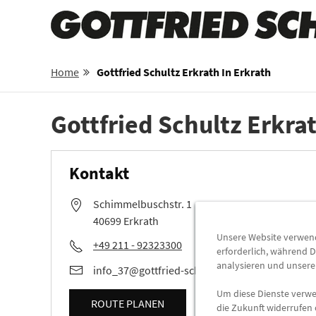
Home
Gottfried Schultz Erkrath In Erkrath
Gottfried Schultz Erkra
Kontakt
Schimmelbuschstr. 1
40699 Erkrath
Unsere Website verwende
+49 211 - 92323300
erforderlich, während D
analysieren und unser
info_37@gottfried-schultz.de
Um diese Dienste verwen
ROUTE PLANEN
die Zukunft widerrufen 