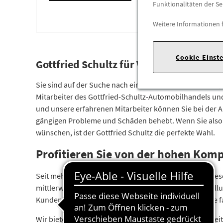
Funktionalitäten der Se
Weitere Informationen 
Cookie-Einst
Gottfried Schultz für VW, Skoda, Seat 
Sie sind auf der Suche nach einem Autozentrum für VW, 
Mitarbeiter des Gottfried-Schultz-Automobilhandels un
und unsere erfahrenen Mitarbeiter können Sie bei der 
gängigen Probleme und Schäden behebt. Wenn Sie also a
wünschen, ist der Gottfried Schultz die perfekte Wahl.
Profitieren Sie von der hohen Komp
Seit mehr als neun Jahrzehnten bringen uns unsere gesc
mittlerweile 28 erfolgreicher Standorte und die Einstell
Kunden täglich ihre Fahrzeige anvertrauen und unsere fai
Wir bieten in unserem Autozentrum in Erkrath eine brei