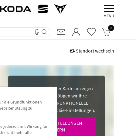
MENÜ
0
Standort wechseln
Um ein Center in der Karte anzeigen
zu können, benötigen wir Ihre
für die Grundfunktionen
Einwilligung für FUNKTIONELLE
 Websitenutzung zu
COOKIES in den Cookie-Einstellungen.
COOKIE-EINSTELLUNGEN
e jederzeit mit Wirkung für
ÄNDERN
ch nicht mehr alle