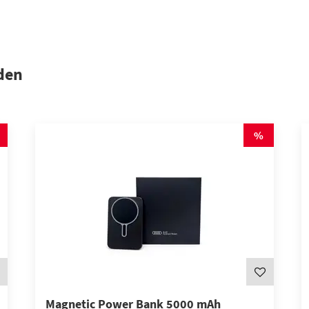
den
BREMSEN
DIAGNOSE/ACHSE
%
HU/AU
INTERVALL-SERVICES
Weitere Leistungen
Magnetic Power Bank 5000 mAh