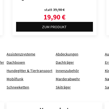
SERVICE ANFRAGEN
statt
39,90 €
19,90 €
ZUM PRODUKT
Assistenzsysteme
Abdeckungen
Au
fer
Dachboxen
Dachträger
Er
Hundegitter & Tiertransport
Innenzubehör
Ki
Mobilfunk
Marderabwehr
Na
Schneeketten
Skiträger
Sa