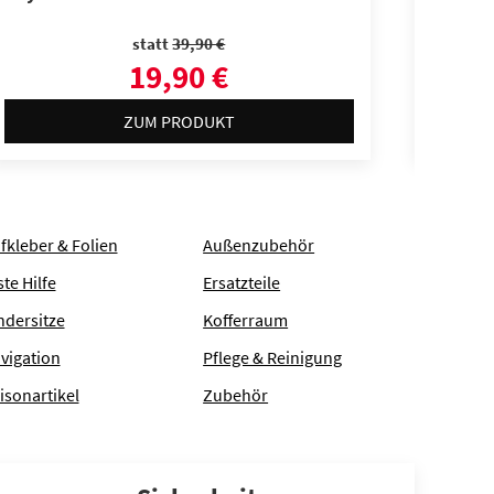
statt
39,90 €
19,90 €
ZUM PRODUKT
fkleber & Folien
Außenzubehör
ste Hilfe
Ersatzteile
ndersitze
Kofferraum
vigation
Pflege & Reinigung
isonartikel
Zubehör