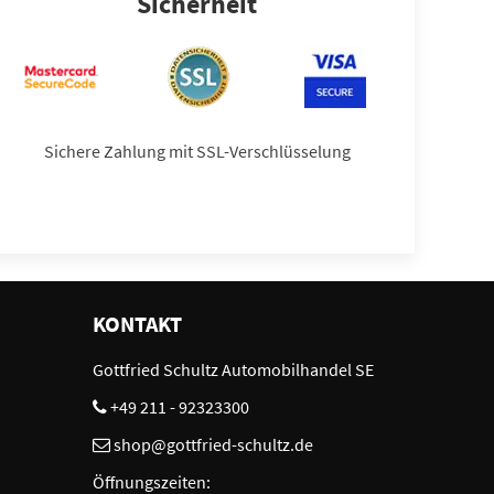
Sicherheit
Sichere Zahlung mit SSL-Verschlüsselung
KONTAKT
Gottfried Schultz Automobilhandel SE
+49 211 - 92323300
shop@gottfried-schultz.de
Öffnungszeiten: