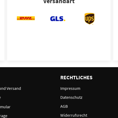
Versandart
E
RECHTLICHES
und Versand
Impressum
e
Datenschutz
AGB
rmular
Widerrufsrecht
rage