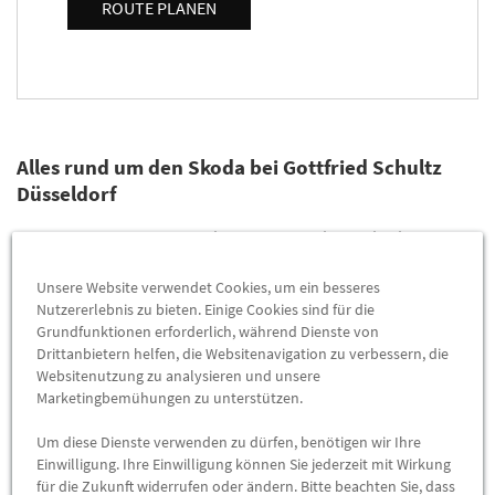
ROUTE PLANEN
Alles rund um den Skoda bei Gottfried Schultz
Düsseldorf
Das Skoda-Zentrum Gottfried Schultz befindet sich im
Höherweg 119 in Düsseldorf. Wir sind Ihr kompetenter
Unsere Website verwendet Cookies, um ein besseres
Ansprechpartner für alles, was mit Skoda Autos in Düsseldorf
Nutzererlebnis zu bieten. Einige Cookies sind für die
zu tun hat. Auf der Suche nach einem Neuwagen oder einem
Grundfunktionen erforderlich, während Dienste von
Gebrauchtwagen? Ob Sie Hilfe bei der Wartung oder bei
Drittanbietern helfen, die Websitenavigation zu verbessern, die
Reparaturen benötigen, wir stehen Ihnen jederzeit mit
Websitenutzung zu analysieren und unsere
unserem Fachwissen zur Seite. Sprechen Sie mit einem
Marketingbemühungen zu unterstützen.
kompetenten Verkäufer, der mit Sicherheit das richtige Modell
Um diese Dienste verwenden zu dürfen, benötigen wir Ihre
für Sie findet. Unser Team aus erfahrenen Mechanikern sorgt
Einwilligung. Ihre Einwilligung können Sie jederzeit mit Wirkung
dafür, dass Ihr Auto im Handumdrehen wieder einwandfrei
für die Zukunft widerrufen oder ändern. Bitte beachten Sie, dass