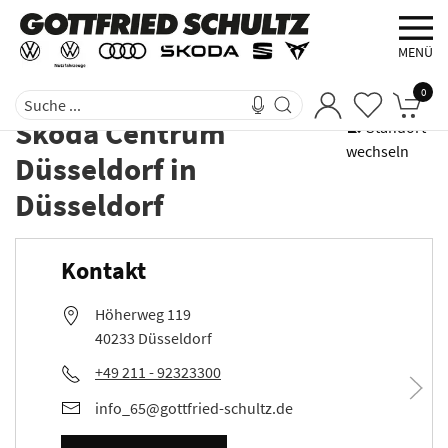
MENÜ
0
Skoda Centrum
Standort
wechseln
Düsseldorf
in
Düsseldorf
Kontakt
Höherweg 119
40233 Düsseldorf
+49 211 - 92323300
info_65@gottfried-schultz.de