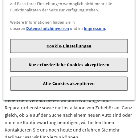
läuft. Wenn Sie also ein Problem mit Ihrem Skoda haben,
auf Basis Ihrer Einstellungen womöglich nicht mehr alle
zögern Sie nicht, uns anzurufen! Wir helfen Ihnen gerne
Funktionalitäten der Seite zur Verfügung stehen.
weiter.
Weitere Informationen finden Sie in
unseren
Datenschutzhinweisen
und im
Impressum
.
Skoda-Service zu Ihrer Zufriedenheit
Wenn Sie auf der Suche nach einem neuen Auto sind, sollten
Cookie-Einstellungen
Sie vielleicht die deutsche Marke Skoda in Betracht ziehen.
Skoda-Fahrzeuge sind für ihre Zuverlässigkeit und Effizienz
Nur erforderliche Cookies akzeptieren
bekannt, und unsere erfahrenen Mitarbeiter können Ihnen
helfen, das richtige Modell für Ihre Bedürfnisse zu finden. Wir
können Sie auch zu Finanzierungsmöglichkeiten beraten, um
Alle Cookies akzeptieren
sicherzustellen, dass Sie das bestmögliche Angebot erhalten.
Neben dem Verkauf bieten wir auch Wartungs- und
Reparaturdienste sowie die Installation von Zubehör an. Ganz
gleich, ob Sie auf der Suche nach einem neuen Auto sind oder
nur eine Routinewartung benötigen, wir helfen Ihnen.
Kontaktieren Sie uns noch heute und erfahren Sie mehr
darüber, was wir für Sie tun können.