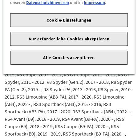
(D5), 2020 - 2021, A8 LWB TFSI e (D5-PA), 2022 - , A8 TFSI e (D5),
unseren
Datenschutzhinweisen
und im
Impressum
.
2020 - 2021, A8 TFSI e (D5-PA), 2022 - , Q2 (PA), 2021 - , Q2, 2017
- 2020, Q3 (PA), 2015 - 2018, Q3 Sportback TFSI e, 2021 - , Q3
Cookie-Einstellungen
Sportback, 2020 - , Q3 TFSI e, 2021 - , Q3, 2012 - 2014, Q3, 2019
- , Q4 Sportback e-tron, 2022 - , Q4 e-tron, 2022 - , Q5 (PA), 2021
- , Q5 Sportback (PA), 2021 - , Q5 Sportback TFSI e (PA), 2021 - ,
Nur erforderliche Cookies akzeptieren
Q5 TFSI e (PA), 2021 - , Q5 TFSI e, 2019 - 2020, Q5, 2017 - 2020,
Q7 (PA), 2020 - , Q7 TFSI e, 2020 - , Q7 e-tron, 2016 - 2019, Q7,
Alle Cookies akzeptieren
2016 - 2019, Q8 TFSI e, 2021 - , Q8, 2019 - , R8 Coupé (Gen.2),
2016 - 2018, R8 Coupé PA (Gen.2), 2019 - , R8 Coupé PA, 2013 -
2015, R8 Coupé, 2007 - 2012, R8 GT Coupé, 2011 - 2012, R8 GT
Spyder, 2011 - 2012, R8 Spyder (Gen.2), 2017 - 2018, R8 Spyder
PA (Gen.2), 2019 - , R8 Spyder PA, 2013 - 2016, R8 Spyder, 2010 -
2012, RS3 Limousine (AB3-PA), 2017 - 2020, RS3 Limousine
(AB4), 2022 - , RS3 Sportback (AB3), 2015 - 2016, RS3
Sportback (AB3-PA), 2017 - 2020, RS3 Sportback (AB4), 2022 - ,
RS4 Avant (B9), 2018 - 2019, RS4 Avant (B9-PA), 2020 - , RS5
Coupe (B9), 2018 - 2019, RS5 Coupe (B9-PA), 2020 - , RS5
Sportback (B9), 2019 - 2019, RS5 Sportback (B9-PA), 2020 - ,