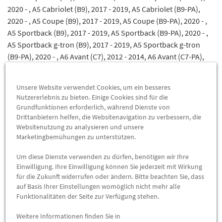
2020 - , A5 Cabriolet (B9), 2017 - 2019, A5 Cabriolet (B9-PA),
2020 - , A5 Coupe (B9), 2017 - 2019, A5 Coupe (B9-PA), 2020 - ,
A5 Sportback (B9), 2017 - 2019, A5 Sportback (B9-PA), 2020 - ,
A5 Sportback g-tron (B9), 2017 - 2019, A5 Sportback g-tron
(B9-PA), 2020 - , A6 Avant (C7), 2012 - 2014, A6 Avant (C7-PA),
2015 - 2018, A6 Avant (C8), 2019 - , A6 Avant TFSI e (C8), 2020 - ,
A6 Limousine (C7) Hybrid, 2012 - 2014, A6 Limousine (C7), 2011
Unsere Website verwendet Cookies, um ein besseres
- 2014, A6 Limousine (C7-PA), 2015 - 2018, A6 Limousine (C8),
Nutzererlebnis zu bieten. Einige Cookies sind für die
2019 - , A6 Limousine TFSI e (C8), 2020 - , A6 allroad quattro
Grundfunktionen erforderlich, während Dienste von
(C7), 2013 - 2014, A6 allroad quattro (C7-PA), 2015 - 2018, A6
Drittanbietern helfen, die Websitenavigation zu verbessern, die
Websitenutzung zu analysieren und unsere
allroad quattro (C8), 2020 - , A7 Sportback (C7), 2011 - 2014, A7
Marketingbemühungen zu unterstützen.
Sportback (C7-PA), 2015 - 2018, A7 Sportback (C8), 2019 - , A7
Sportback TFSI e (C8), 2020 - , A8 (D4) Hybrid, 2012 - 2013, A8
Um diese Dienste verwenden zu dürfen, benötigen wir Ihre
(D4) Lang Hybrid, 2012 - 2013, A8 (D4) Lang, 2010 - 2013, A8
Einwilligung. Ihre Einwilligung können Sie jederzeit mit Wirkung
(D4), 2010 - 2013, A8 (D4-PA) Hybrid, 2014 - 2017, A8 (D4-PA)
für die Zukunft widerrufen oder ändern. Bitte beachten Sie, dass
auf Basis Ihrer Einstellungen womöglich nicht mehr alle
Lang Hybrid, 2014 - 2017, A8 (D4-PA) Lang, 2014 - 2017, A8 (D4-
Funktionalitäten der Seite zur Verfügung stehen.
PA), 2014 - 2017, A8 (D5), 2018 - 2021, A8 (D5-PA), 2022 - , A8
LWB (D5), 2018 - 2021, A8 LWB (D5-PA), 2022 - , A8 LWB TFSI e
Weitere Informationen finden Sie in