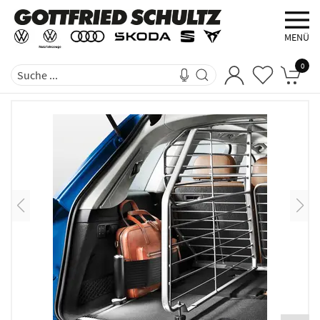
MENÜ
0