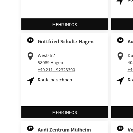
MEHR INFOS
13
Gottfried Schultz Hagen
14
Au
Weststr.1
Dü
58089
Hagen
40
+49 211 - 92323300
+4
Route berechnen
Ro
MEHR INFOS
17
Audi Zentrum Mülheim
18
V