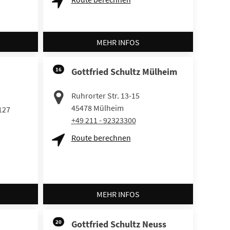
MEHR INFOS
16
Gottfried Schultz Mülheim
Ruhrorter Str. 13-15
45478
Mülheim
127
+49 211 - 92323300
Route berechnen
MEHR INFOS
20
Gottfried Schultz Neuss