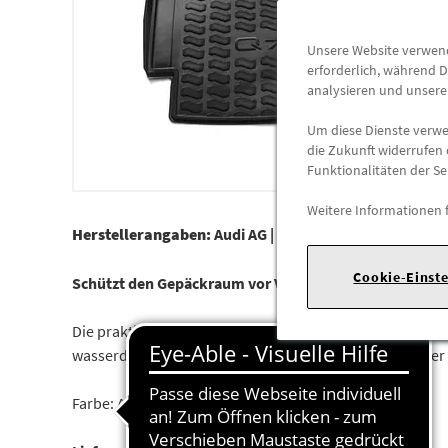
Unsere Website verwende
erforderlich, während D
analysieren und unser
Um diese Dienste verwen
die Zukunft widerrufen 
Funktionalitäten der Se
Weitere Informationen 
Herstellerangaben:
Audi AG |
Auto-Union-Str. 1 |
85057
Cookie-Einst
Schützt den Gepäckraum vor Verschmutzung und vermi
Die praktische Gepäckraumschale mit einem umlaufende
wasserdicht. Die Struktur reduziert das Verrutschen de
Farbe: Anthrazit