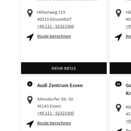
Höherweg 119
Hö
40233
Düsseldorf
40
+49 211 - 92323300
+4
Route berechnen
Ro
MEHR INFOS
9
Audi Zentrum Essen
10
Go
Kr
Altendorfer Str. 50
45143
Essen
Kl
+49 211 - 92323300
45
+4
Route berechnen
Ro