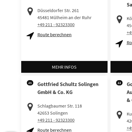
Sa
Düsseldorfer Str. 261
45481
Mülheim an der Ruhr
Kö
+49 211 - 92323300
45
+4
Route berechnen
Ro
MEHR INFOS
21
Gottfried Schultz Solingen
22
Go
GmbH & Co. KG
Au
& 
Schlagbaumer Str. 118
42653
Solingen
Kul
+49 211 - 92323300
42
+4
Route berechnen