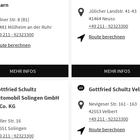
arn
Jülicher Landstr. 41-43
41464
Neuss
lner Str. 8 (B1)
+49 211 - 92323300
481
Mülheim an der Ruhr
9 211 - 92323300
Route berechnen
ute berechnen
MEHR INFOS
MEHR INFOS
ttfried Schultz
23
Gottfried Schultz Vel
tomobil Solingen GmbH
Nevigeser Str. 161 - 163
Co. KG
42553
Velbert
+49 211 - 92323300
ler Str. 16
651
Solingen
Route berechnen
9 211 - 92323300