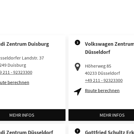
di Zentrum Duisburg
3
Volkswagen Zentru
Düsseldorf
sseldorfer Landstr. 37
249
Duisburg
Höherweg 85
9 211 - 92323300
40233
Düsseldorf
+49 211 - 92323300
ute berechnen
Route berechnen
MEHR INFOS
MEHR INFOS
di Zentrum Düsseldorf
7
Gottfried Schultz Er