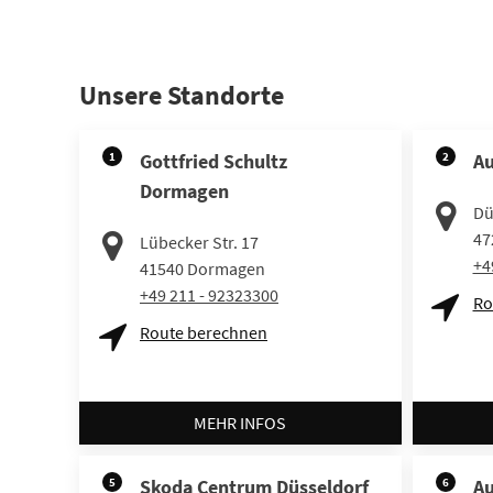
Unsere Standorte
1
Gottfried Schultz
2
Au
Dormagen
Dü
47
Lübecker Str. 17
+4
41540
Dormagen
+49 211 - 92323300
Ro
Route berechnen
MEHR INFOS
5
Skoda Centrum Düsseldorf
6
Au