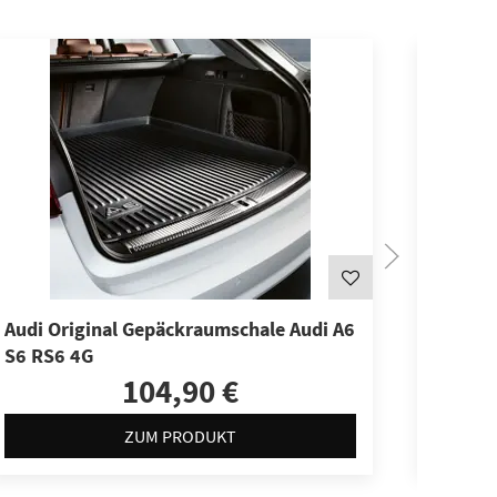
Audi Original Gepäckraumschale Audi A6
Audi O
S6 RS6 4G
S8 4H
104,90 €
ZUM PRODUKT