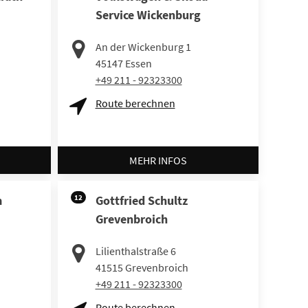
Service Wickenburg
An der Wickenburg 1
45147
Essen
+49 211 - 92323300
Route berechnen
MEHR INFOS
m
12
Gottfried Schultz
Grevenbroich
Lilienthalstraße 6
41515
Grevenbroich
+49 211 - 92323300
Route berechnen