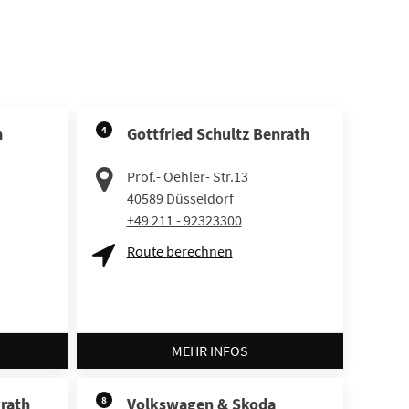
m
4
Gottfried Schultz Benrath
Prof.- Oehler- Str.13
40589
Düsseldorf
+49 211 - 92323300
Route berechnen
MEHR INFOS
krath
8
Volkswagen & Skoda