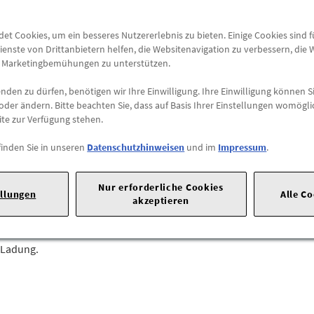
Abholung
t Cookies, um ein besseres Nutzererlebnis zu bieten. Einige Cookies sind 
Preis inkl.
19%
MwSt.
ienste von Drittanbietern helfen, die Websitenavigation zu verbessern, die
Abholbar an
diesen Stan
e Marketingbemühungen zu unterstützen.
den zu dürfen, benötigen wir Ihre Einwilligung. Ihre Einwilligung können Si
-
+
oder ändern. Bitte beachten Sie, dass auf Basis Ihrer Einstellungen womögli
ite zur Verfügung stehen.
Max. Bestellmenge:
9
finden Sie in unseren
Datenschutzhinweisen
und im
Impressum
.
 Ingolstadt |
Tel: 0841 890 |
E-Mail:
imprint@audi.de
|
Nur erforderliche Cookies
ellungen
Alle C
ndert das Verrutschen von Transportgut.
akzeptieren
n Rand schützt vor Verunreinigung und Durchnässen des Kofferrau
r Ladung.