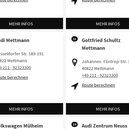
MEHR INFOS
MEHR INFOS
di Mettmann
15
Gottfried Schultz
Mettmann
sseldorfer Str. 189-191
822
Mettmann
Johannes- Flintrop-Str. 
9 211 - 92323300
40822
Mettmann
+49 211 - 92323300
ute berechnen
Route berechnen
MEHR INFOS
MEHR INFOS
olkswagen Mülheim
19
Audi Zentrum Neuss