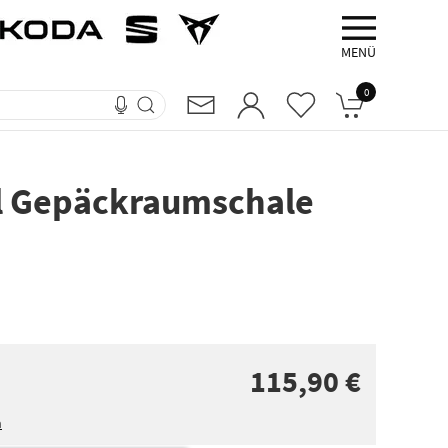
MENÜ
0
al Gepäckraumschale
115,90 €
n