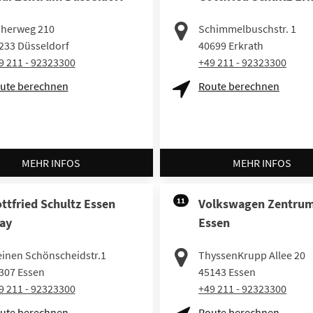
herweg 210
Schimmelbuschstr. 1
233
Düsseldorf
40699
Erkrath
9 211 - 92323300
+49 211 - 92323300
ute berechnen
Route berechnen
MEHR INFOS
MEHR INFOS
ttfried Schultz Essen
11
Volkswagen Zentru
ay
Essen
einen Schönscheidstr.1
ThyssenKrupp Allee 20
307
Essen
45143
Essen
9 211 - 92323300
+49 211 - 92323300
ute berechnen
Route berechnen