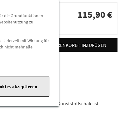
115,90 €
für die Grundfunktionen
 Websitenutzung zu
dorten
e jederzeit mit Wirkung für
ZUM WARENKORB HINZUFÜGEN
ch nicht mehr alle
ookies akzeptieren
mbodens. Die formstabile Kunststoffschale ist