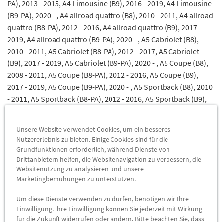
PA), 2013 - 2015, A4 Limousine (B9), 2016 - 2019, A4 Limousine
(B9-PA), 2020 - , A4 allroad quattro (B8), 2010 - 2011, A4 allroad
quattro (B8-PA), 2012 - 2016, A4 allroad quattro (B9), 2017 -
2019, A4 allroad quattro (B9-PA), 2020 - , A5 Cabriolet (B8),
2010 - 2011, A5 Cabriolet (B8-PA), 2012 - 2017, A5 Cabriolet
(B9), 2017 - 2019, A5 Cabriolet (B9-PA), 2020 - , A5 Coupe (B8),
2008 - 2011, A5 Coupe (B8-PA), 2012 - 2016, A5 Coupe (B9),
2017 - 2019, A5 Coupe (B9-PA), 2020 - , A5 Sportback (B8), 2010
- 2011, A5 Sportback (B8-PA), 2012 - 2016, A5 Sportback (B9),
2017 - 2019, A5 Sportback (B9-PA), 2020 - , A5 Sportback g-tron
(B9), 2017 - 2019, A5 Sportback g-tron (B9-PA), 2020 - , A6 Avant
Unsere Website verwendet Cookies, um ein besseres
(C6-PA), 2009 - 2011, A6 Avant (C7), 2012 - 2014, A6 Avant (C7-
Nutzererlebnis zu bieten. Einige Cookies sind für die
PA), 2015 - 2018, A6 Avant (C8), 2019 - , A6 Avant TFSI e (C8),
Grundfunktionen erforderlich, während Dienste von
2020 - , A6 Limousine (C6-PA), 2009 - 2011, A6 Limousine (C7)
Drittanbietern helfen, die Websitenavigation zu verbessern, die
Websitenutzung zu analysieren und unsere
Hybrid, 2012 - 2014, A6 Limousine (C7), 2011 - 2014, A6
Marketingbemühungen zu unterstützen.
Limousine (C7-PA), 2015 - 2018, A6 Limousine (C8), 2019 - , A6
Limousine TFSI e (C8), 2020 - , A6 allroad quattro (C6-PA ), 2009
Um diese Dienste verwenden zu dürfen, benötigen wir Ihre
- 2011, A6 allroad quattro (C7), 2013 - 2014, A6 allroad quattro
Einwilligung. Ihre Einwilligung können Sie jederzeit mit Wirkung
(C7-PA), 2015 - 2018, A6 allroad quattro (C8), 2020 - , A7
für die Zukunft widerrufen oder ändern. Bitte beachten Sie, dass