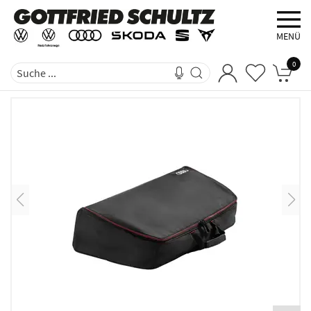
MENÜ
0