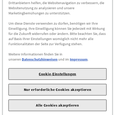
Drittanbietern helfen, die Websitenavigation zu verbessern, die
Websitenutzung zu analysieren und unsere
Im Fahrzeuginnenraum kann bei intensiver
Marketingbemühungen zu unterstützen.
Sonneneinstrahlung die Temperatur sehr schnell 85 °C an
bestimmten Stellen (z. B. Schalttafel, Belüftungsdüsen usw.)
Um diese Dienste verwenden zu dürfen, benötigen wir Ihre
überschreiten. Das Produkt darf Temperaturen über 85 °C
Einwilligung. Ihre Einwilligung können Sie jederzeit mit Wirkung
für die Zukunft widerrufen oder ändern. Bitte beachten Sie, dass
nicht ausgesetzt werden Der Duft ist am Anfang intensiv, lässt
auf Basis Ihrer Einstellungen womöglich nicht mehr alle
aber allmählich nach. Die Duftintensität hängt ebenfalls davon
Funktionalitäten der Seite zur Verfügung stehen.
ab, wie warm es im Fahrzeug ist
Weitere Informationen finden Sie in
Artikelnummer:80A087009B
unseren
Datenschutzhinweisen
und im
Impressum
.
Cookie-Einstellungen
Nur erforderliche Cookies akzeptieren
Das könnte Sie interessieren
Alle Cookies akzeptieren
Wird auch oft von Kunden gekauft