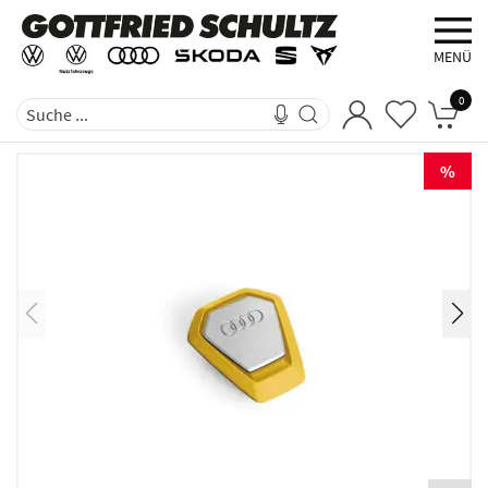
MENÜ
0
%