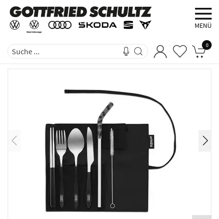
MENÜ
0