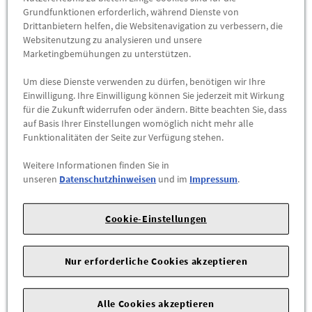
Grundfunktionen erforderlich, während Dienste von
Für Fahrzeuge, die mit direkt messendem Reifendruck-
Drittanbietern helfen, die Websitenavigation zu verbessern, die
Kontrollsystem ausgestattet sind, empfehlen wir den
Websitenutzung zu analysieren und unsere
Radsensor-Nachrüstsatz.
Marketingbemühungen zu unterstützen.
Um diese Dienste verwenden zu dürfen, benötigen wir Ihre
Das Leichtmetallrad mit Winterreifen für die
Einwilligung. Ihre Einwilligung können Sie jederzeit mit Wirkung
Laufrichtungsbindung links mit der Teilenummer 4M0073650B
für die Zukunft widerrufen oder ändern. Bitte beachten Sie, dass
LD8 ist separat erhältlich.
auf Basis Ihrer Einstellungen womöglich nicht mehr alle
Funktionalitäten der Seite zur Verfügung stehen.
Hinweise:
Weitere Informationen finden Sie in
unseren
Datenschutzhinweisen
und im
Impressum
.
nicht geeignet für Audi Q7 und Audi SQ7 vor
Produktaufwertung
bitte beachten Sie die im Bordbuch angegebene maximal
Cookie-Einstellungen
zulässige Achslast (kg)
Nur erforderliche Cookies akzeptieren
Q7 (PA), 2020 - , Q7 TFSI e, 2020 - , SQ7 (PA), 2020 -
Alle Cookies akzeptieren