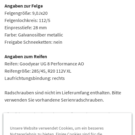
Angaben zur Felge
Felgengröße: 9,0Jx20
Felgenlochkreis: 112/5
Einpresstiefe: 28
mm
Farbe: Galvanosilber metallic
Freigabe Schneeketten: nein
Angaben zum Reifen
Reifen: Goodyear UG 8 Performance AO
Reifengröße: 285/45, R20 112V XL
Laufrichtungsbindung: rechts
Radschrauben sind nicht im Lieferumfang enthalten. Bitte
verwenden Sie vorhandene Serienradschrauben.
Die Räder werden komplett montiert und ausgewuchtet
geliefert. Wir verwenden ausschließlich bleifreie
Unsere Website verwendet Cookies, um ein besseres
Auswuchtgewichte aus Zink.
Nutzererlebnis zu bieten. Einige Cookies sind für die