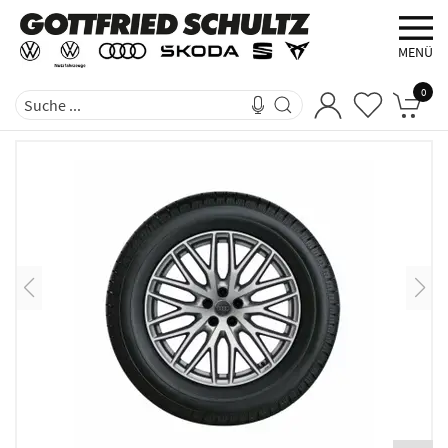
MENÜ
0