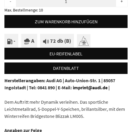
-
+
Max. Bestellmenge:
10
ZUM WARENKORB HINZUFÜGEN
-
A
72 db (B)
EU-REIFENLABEL
DATENBLATT
Herstellerangaben:
Audi AG |
Auto-Union-Str. 1 |
85057
Ingolstadt |
Tel: 0841 890 |
E-Mail:
imprint@audi.de
|
Dem Auftritt mehr Dynamik verleihen. Das sportliche
Leichtmetallrad, 5-Doppel-Y-Speichen, brillantsilber, mit dem
Winterreifen Bridgestone Blizzak LM005.
Angaben zur Felge