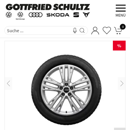
MENÜ
0
%