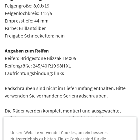
Felgengröße: 8,0Jx19
Felgenlochkreis: 112/5
Einpresstiefe: 44 mm
Farbe: Brillantsilber
Freigabe Schneeketten: nein
Angaben zum Reifen
Reifen: Bridgestone Blizzak LM005
Reifengröße: 245/40 R19 98H XL
Laufrichtungsbindung: links
Radschrauben sind nicht im Lieferumfang enthalten. Bitte
verwenden Sie vorhandene Serienradschrauben.
Die Räder werden komplett montiert und ausgewuchtet
geliefert. Wir verwenden ausschließlich bleifreie
Auswuchtgewichte aus Zink.
Unsere Website verwendet Cookies, um ein besseres
Nutzererlebnis zu bieten. Einige Cookies sind für die