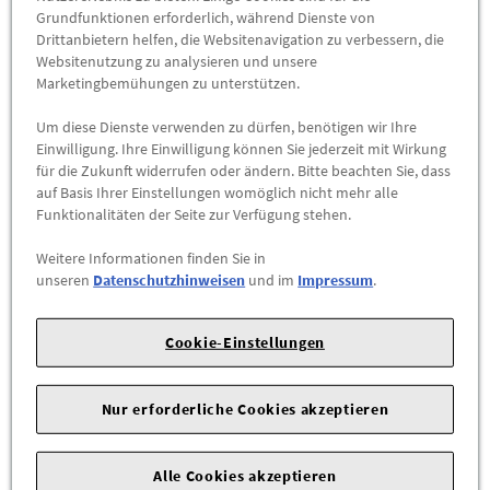
Für Fahrzeuge, die mit direkt messendem Reifendruck-
Grundfunktionen erforderlich, während Dienste von
Kontrollsystem ausgestattet sind, empfehlen wir den
Drittanbietern helfen, die Websitenavigation zu verbessern, die
Radsensor-Nachrüstsatz.
Websitenutzung zu analysieren und unsere
Marketingbemühungen zu unterstützen.
Das Leichtmetallrad mit Winterreifen für die
Um diese Dienste verwenden zu dürfen, benötigen wir Ihre
Laufrichtungsbindung rechts mit der Teilenummer 8B3073569
Einwilligung. Ihre Einwilligung können Sie jederzeit mit Wirkung
8Z8 ist separat erhältlich.
Hinweise:
für die Zukunft widerrufen oder ändern. Bitte beachten Sie, dass
auf Basis Ihrer Einstellungen womöglich nicht mehr alle
nur geeignet für Fahrzeuge mit den Motorisierungen 2.0
Funktionalitäten der Seite zur Verfügung stehen.
TFSI (110 kW), 2.0 TFSI (146 kW), 2.0 TFSI (150 kW), 2.0
TFSI (200 kW), 2.0 TFSI e (220 kW), 2.0 TFSI e (270 kW), 2.0
Weitere Informationen finden Sie in
unseren
Datenschutzhinweisen
und im
Impressum
.
TDI (150 kW)
bitte beachten Sie die im Bordbuch angegebene maximal
zulässige Achslast (kg)
Cookie-Einstellungen
Fahrzeuge:
Nur erforderliche Cookies akzeptieren
A5 Avant (B10), 2025 - , A5 Limousine (B10), 2025 -
Alle Cookies akzeptieren