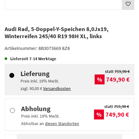
Audi Rad, 5-Doppel-Y-Speichen 8,0Jx19,
Winterreifen 245/40 R19 98H XL, links
Artikelnummer:
8B3073669 8Z8
Lieferzeit
7-14 Werktage
statt
759,90 €
Lieferung
749,90 €
%
Preis inkl.
19%
MwSt.
zzgl.
90,00 €
Versandkosten
statt
759,90 €
Abholung
749,90 €
%
Preis inkl.
19%
MwSt.
Abholbar an
diesen Standorten