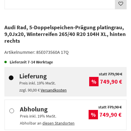
Audi Rad, 5-Doppelspeichen-Prägung platingrau,
9,0Jx20, Winterreifen 265/40 R20 104H XL, hinten
rechts
Artikelnummer:
85E073560A 17Q
Lieferzeit
7-14 Werktage
statt
779,90 €
Lieferung
749,90 €
%
Preis inkl.
19%
MwSt.
zzgl.
90,00 €
Versandkosten
statt
779,90 €
Abholung
749,90 €
%
Preis inkl.
19%
MwSt.
Abholbar an
diesen Standorten