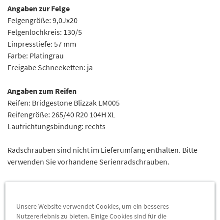
Angaben zur Felge
Felgengröße: 9,0Jx20
Felgenlochkreis: 130/5
Einpresstiefe: 57 mm
Farbe: Platingrau
Freigabe Schneeketten: ja
Angaben zum Reifen
Reifen: Bridgestone Blizzak LM005
Reifengröße: 265/40 R20 104H XL
Laufrichtungsbindung: rechts
Radschrauben sind nicht im Lieferumfang enthalten. Bitte
verwenden Sie vorhandene Serienradschrauben.
Die Räder werden komplett montiert und ausgewuchtet
geliefert. Wir verwenden ausschließlich bleifreie
Unsere Website verwendet Cookies, um ein besseres
Auswuchtgewichte aus Zink.
Nutzererlebnis zu bieten. Einige Cookies sind für die