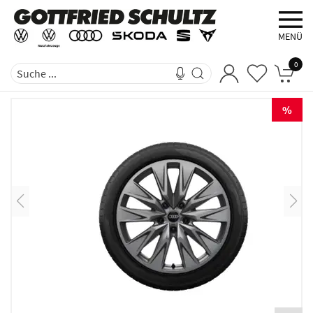
MENÜ
0
%