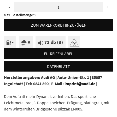
-
+
Max. Bestellmenge:
9
ZUM WARENKORB HINZUFÜGEN
-
A
73 db (B)
EU-REIFENLABEL
DATENBLATT
Herstellerangaben:
Audi AG |
Auto-Union-Str. 1 |
85057
Ingolstadt |
Tel: 0841 890 |
E-Mail:
imprint@audi.de
|
Dem Auftritt mehr Dynamik verleihen. Das sportliche
Leichtmetallrad, 5-Doppelspeichen-Prägung, platingrau, mit
dem Winterreifen Bridgestone Blizzak LM005.