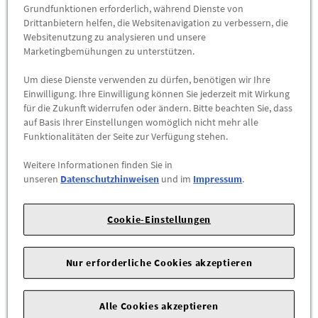
Grundfunktionen erforderlich, während Dienste von
Die Leichtmetallräder mit Winterreifen für die Vorderachse mit
Drittanbietern helfen, die Websitenavigation zu verbessern, die
Laufrichtungsbindung rechts mit der Teilenummer 85E073560
Websitenutzung zu analysieren und unsere
Marketingbemühungen zu unterstützen.
17Q, für die Vorderachse mit Laufrichtungsbindung links mit
der Teilenummer 85E073660 17Q und für die Hinterachse mit
Um diese Dienste verwenden zu dürfen, benötigen wir Ihre
Laufrichtungsbindung links mit der Teilenummer 85E073660A
Einwilligung. Ihre Einwilligung können Sie jederzeit mit Wirkung
17Q sind separat erhältlich.
Hinweise:
für die Zukunft widerrufen oder ändern. Bitte beachten Sie, dass
auf Basis Ihrer Einstellungen womöglich nicht mehr alle
nur für die Hinterachse geeignet
Funktionalitäten der Seite zur Verfügung stehen.
bitte beachten Sie die im Bordbuch angegebene maximal
zulässige Achslast (kg)
Weitere Informationen finden Sie in
unseren
Datenschutzhinweisen
und im
Impressum
.
geeignet für Fahrzeuge mit Reifendruck-Kontrollsystem
Fahrzeuge:
Cookie-Einstellungen
A6 Avant e-tron, 2025 - , A6 Sportback e-tron, 2025 - , S6 Avant
e-tron, 2025 - , S6 Sportback e-tron, 2025 -
Nur erforderliche Cookies akzeptieren
Alle Cookies akzeptieren