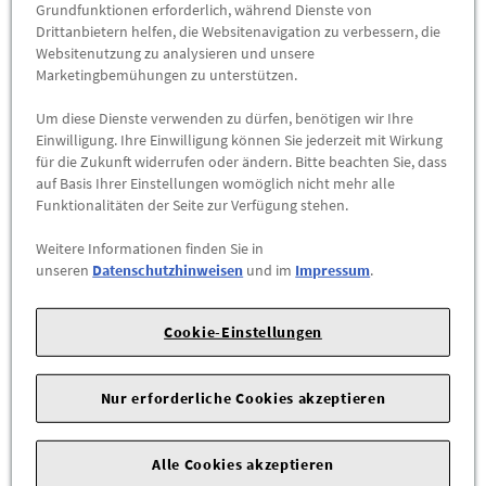
EU Reifenlabel Externes Rollgeräusch [dB]: 71
Grundfunktionen erforderlich, während Dienste von
EU Reifenlabel Externes Rollgeräusch: B
Drittanbietern helfen, die Websitenavigation zu verbessern, die
Websitenutzung zu analysieren und unsere
EU Reifenlabel Schneegriffigkeit: JA
Marketingbemühungen zu unterstützen.
EU Reifenlabel Eisgriffigkeit: NEIN
Reifenausführung: Winter, laufrichtungsgebunden
links
Um diese Dienste verwenden zu dürfen, benötigen wir Ihre
Hinweis Rad + Reifen: Vorhandene Serienradschrauben
Einwilligung. Ihre Einwilligung können Sie jederzeit mit Wirkung
verwenden
für die Zukunft widerrufen oder ändern. Bitte beachten Sie, dass
auf Basis Ihrer Einstellungen womöglich nicht mehr alle
Hinweis Rad + Reifen: Informationen und Restriktionen
Funktionalitäten der Seite zur Verfügung stehen.
aus dem Räder Reifen Ratgeber sind zu beachten
Hinweis Rad + Reifen: Komplettrad montiert und
Weitere Informationen finden Sie in
gewuchtet
unseren
Datenschutzhinweisen
und im
Impressum
.
Hinweis Rad + Reifen: Auch mit Schneeketten verwendbar
Hinweis Rad + Reifen: Eintragung im Bordbuch / COC
Cookie-Einstellungen
Papier bzw. Zulassungsbescheinigung Teil 1 beachten.
Max. zulässige Achslast [kg]: 1030
Nur erforderliche Cookies akzeptieren
Alle Cookies akzeptieren