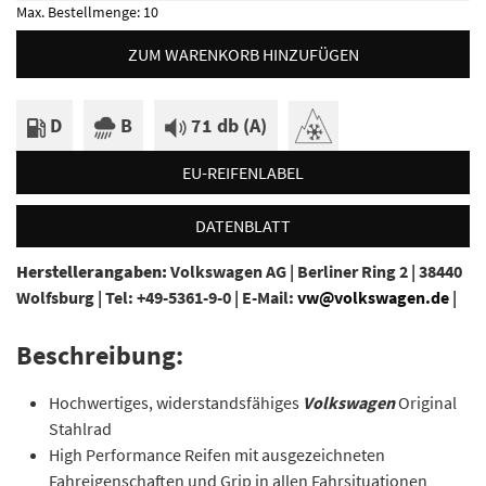
Max. Bestellmenge:
10
ZUM WARENKORB HINZUFÜGEN
D
B
71 db (A)
EU-REIFENLABEL
DATENBLATT
Herstellerangaben:
Volkswagen AG |
Berliner Ring 2 |
38440
Wolfsburg |
Tel: +49-5361-9-0 |
E-Mail:
vw@volkswagen.de
|
Beschreibung:
Hochwertiges, widerstandsfähiges
Volkswagen
Original
Stahlrad
High Performance Reifen mit ausgezeichneten
Fahreigenschaften und Grip in allen Fahrsituationen