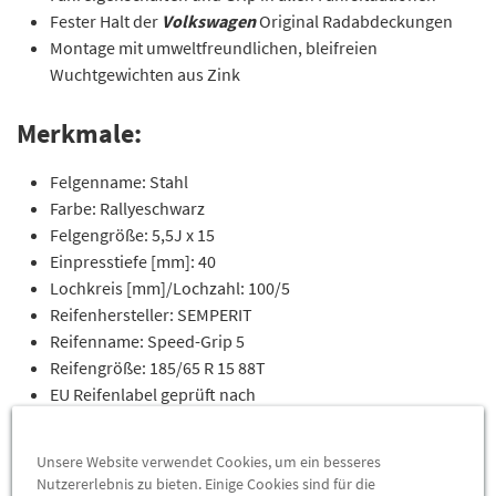
Fester Halt der
Volkswagen
Original Radabdeckungen
Montage mit umweltfreundlichen, bleifreien
Wuchtgewichten aus Zink
Merkmale:
Felgenname: Stahl
Farbe: Rallyeschwarz
Felgengröße: 5,5J x 15
Einpresstiefe [mm]: 40
Lochkreis [mm]/Lochzahl: 100/5
Reifenhersteller: SEMPERIT
Reifenname: Speed-Grip 5
Reifengröße: 185/65 R 15 88T
EU Reifenlabel geprüft nach
EU RKVO: 2020/740
EU Reifenlabel Kraftstoffeffizienz: D
Unsere Website verwendet Cookies, um ein besseres
EU Reifenlabel Nasshaftung: B
Nutzererlebnis zu bieten. Einige Cookies sind für die