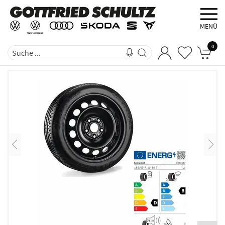
MENÜ
0