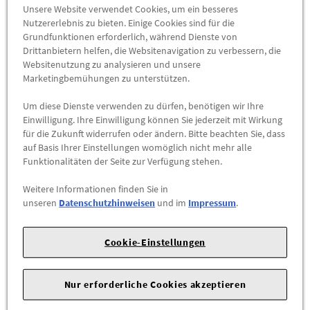
EU Reifenlabel Kraftstoffeffizienz: C
Unsere Website verwendet Cookies, um ein besseres
EU Reifenlabel Nasshaftung: A
Nutzererlebnis zu bieten. Einige Cookies sind für die
EU Reifenlabel Externes Rollgeräusch [dB]: 71
Grundfunktionen erforderlich, während Dienste von
Drittanbietern helfen, die Websitenavigation zu verbessern, die
EU Reifenlabel Externes Rollgeräusch: B
Websitenutzung zu analysieren und unsere
EU Reifenlabel Schneegriffigkeit: JA
Marketingbemühungen zu unterstützen.
EU Reifenlabel Eisgriffigkeit: NEIN
Link zu EPREL Datenbank (EU Reifenlabel):
Um diese Dienste verwenden zu dürfen, benötigen wir Ihre
https://eprel.ec.europa.eu/qr/381923
Einwilligung. Ihre Einwilligung können Sie jederzeit mit Wirkung
für die Zukunft widerrufen oder ändern. Bitte beachten Sie, dass
Reifenausführung: Winter, laufrichtungsgebunden rechts
auf Basis Ihrer Einstellungen womöglich nicht mehr alle
Radausstattung: Ohne Radelektronik
Funktionalitäten der Seite zur Verfügung stehen.
Lieferumfang Rad: inklusive Nabenabdeckung
Disclaimer: AirStop® ist eine eingetragene Marke u.a. in
Weitere Informationen finden Sie in
DE, FR, IT, ES, CZ, CN, USA.
unseren
Datenschutzhinweisen
und im
Impressum
.
Volkswagen
nutzt diese Lizenz.
Cookie-Einstellungen
Hinweis Rad + Reifen:
Vorhandene Serienradschrauben verwenden
Nur erforderliche Cookies akzeptieren
Informationen und Restriktionen aus dem Räder Reifen
Ratgeber sind zu beachten