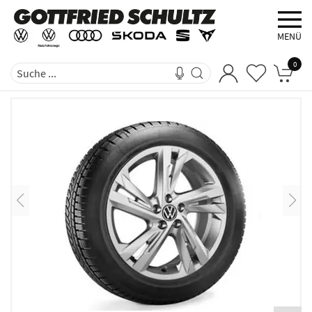
MENÜ
0