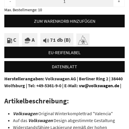
-
+
Max. Bestellmenge:
10
ZUM WARENKORB HINZUFÜGEN
C
A
71 db (B)
EU-REIFENLABEL
DATENBLATT
Herstellerangaben:
Volkswagen AG |
Berliner Ring 2 |
38440
Wolfsburg |
Tel: +49-5361-9-0 |
E-Mail:
vw@volkswagen.de
|
Artikelbeschreibung:
Volkswagen
Original Winterkomplettrad "Valencia"
Auf das
Volkswagen
Design abgestimmte Gestaltung
Widerstandsfähige Lackierung gemäß der hohen