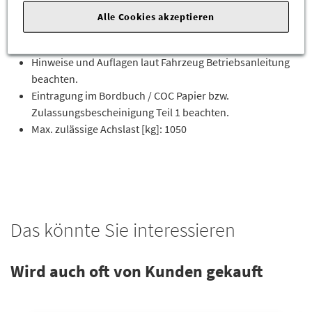
Nur wenn Rad-/Reifenkombination serienmäßig
Alle Cookies akzeptieren
eingetragen ist
Nicht mit Schneeketten verwendbar
Hinweise und Auflagen laut Fahrzeug Betriebsanleitung
beachten.
Eintragung im Bordbuch / COC Papier bzw.
Zulassungsbescheinigung Teil 1 beachten.
Max. zulässige Achslast [kg]: 1050
Das könnte Sie interessieren
Wird auch oft von Kunden gekauft