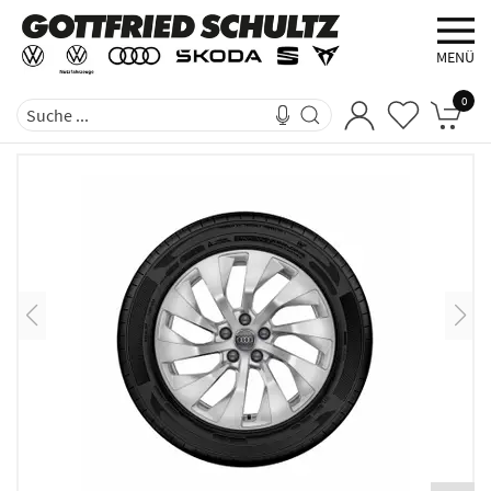
MENÜ
0