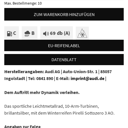
Max. Bestellmenge:
10
ZUM WARENKORB HINZUFÜGEN
C
B
69 db (A)
EU-REIFENLABEL
DATENBLATT
Herstellerangaben:
Audi AG |
Auto-Union-Str. 1 |
85057
Ingolstadt |
Tel: 0841 890 |
E-Mail:
imprint@audi.de
|
Dem Auftritt mehr Dynamik verleihen.
Das sportliche Leichtmetallrad, 10-Arm-Turbinen,
brillantsilber, mit dem Winterreifen Pirelli Sottozero 3 AO.
Angaben zur Felge