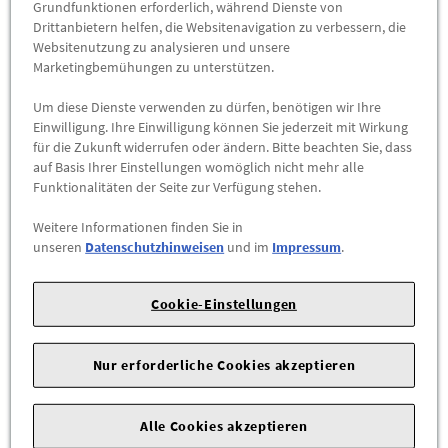
Das Leichtmetallrad mit Winterreifen für die
Grundfunktionen erforderlich, während Dienste von
Laufrichtungsbindung rechts mit der Teilenummer 4K8073548
Drittanbietern helfen, die Websitenavigation zu verbessern, die
Websitenutzung zu analysieren und unsere
8Z8 ist separat erhältlich.
Marketingbemühungen zu unterstützen.
Für Fahrzeuge, die mit direkt messendem Reifendruck-
Um diese Dienste verwenden zu dürfen, benötigen wir Ihre
Kontrollsystem ausgestattet sind, empfehlen wir den
Einwilligung. Ihre Einwilligung können Sie jederzeit mit Wirkung
Radsensor-Nachrüstsatz.
für die Zukunft widerrufen oder ändern. Bitte beachten Sie, dass
auf Basis Ihrer Einstellungen womöglich nicht mehr alle
Funktionalitäten der Seite zur Verfügung stehen.
Hinweis:
Weitere Informationen finden Sie in
bitte beachten Sie die im Bordbuch angegebene maximal
unseren
Datenschutzhinweisen
und im
Impressum
.
zulässige Achslast (kg)
Cookie-Einstellungen
A7 Sportback (C8), 2019 - , A7 Sportback TFSI e (C8), 2020 -
Nur erforderliche Cookies akzeptieren
Alle Cookies akzeptieren