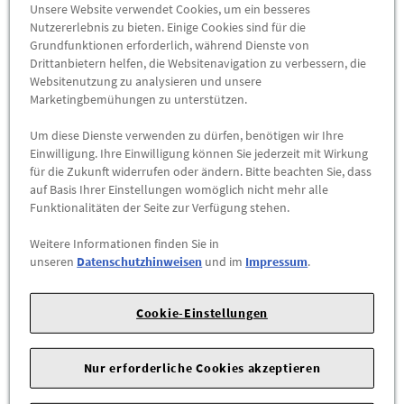
Auswuchtgewichte aus Zink.
Unsere Website verwendet Cookies, um ein besseres
Nutzererlebnis zu bieten. Einige Cookies sind für die
Das Leichtmetallrad mit Winterreifen für die
Grundfunktionen erforderlich, während Dienste von
Drittanbietern helfen, die Websitenavigation zu verbessern, die
Laufrichtungsbindung rechts mit der Teilenummer
Websitenutzung zu analysieren und unsere
8W0073548A 8Z8 ist separat erhältlich.
Marketingbemühungen zu unterstützen.
Hinweise:
Um diese Dienste verwenden zu dürfen, benötigen wir Ihre
Einwilligung. Ihre Einwilligung können Sie jederzeit mit Wirkung
nur geeignet für Fahrzeuge mit den Motorisierungen 35
für die Zukunft widerrufen oder ändern. Bitte beachten Sie, dass
TFSI/1.4 TFSI (110 kW), 40 TFSI/2.0 TFSI (140 kW), 40
auf Basis Ihrer Einstellungen womöglich nicht mehr alle
Funktionalitäten der Seite zur Verfügung stehen.
TFSI/2.0 TFSI (150 kW), 45 TFSI/2.0 TFSI (183 kW), 45
TFSI/2.0 TFSI (185 kW), 55 TFSI/3.0 TFSI (260 kW), 2.0 TDI
Weitere Informationen finden Sie in
(100 kW), 35 TDI/2.0 TDI (110 kW), 35 TDI / 2.0 TDI (120
unseren
Datenschutzhinweisen
und im
Impressum
.
kW), 40 TDI/2.0 TDI (140 kW), 2.0 TDI (150 kW), 3.0 TDI (160
kW), 3.0 TDI (200 kW), 50 TDI/3.0 TDI (210 kW), 3.0 TDI (251
Cookie-Einstellungen
kW)
bitte beachten Sie die im Bordbuch angegebene maximal
zulässige Achslast (kg)
Nur erforderliche Cookies akzeptieren