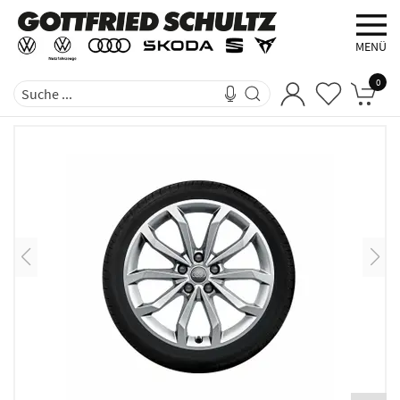
MENÜ
0