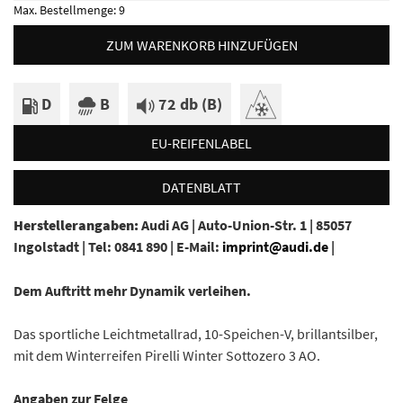
Max. Bestellmenge:
9
ZUM WARENKORB HINZUFÜGEN
D
B
72 db (B)
EU-REIFENLABEL
DATENBLATT
Herstellerangaben:
Audi AG |
Auto-Union-Str. 1 |
85057
Ingolstadt |
Tel: 0841 890 |
E-Mail:
imprint@audi.de
|
Dem Auftritt mehr Dynamik verleihen.
Das sportliche Leichtmetallrad, 10-Speichen-V, brillantsilber,
mit dem Winterreifen Pirelli Winter Sottozero 3 AO.
Angaben zur Felge