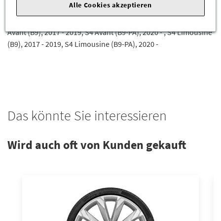
Alle Cookies akzeptieren
tron (B9), 2017 - 2019, A4 Avant g-tron (B9-PA), 2020 - , A4
Limousine (B9), 2016 - 2019, A4 Limousine (B9-PA), 2020 - , S4
Avant (B9), 2017 - 2019, S4 Avant (B9-PA), 2020 - , S4 Limousine
(B9), 2017 - 2019, S4 Limousine (B9-PA), 2020 -
Das könnte Sie interessieren
Wird auch oft von Kunden gekauft