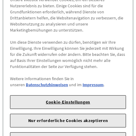
Das Leichtmetallrad mit Winterreifen für die
Nutzererlebnis zu bieten. Einige Cookies sind für die
Laufrichtungsbindung rechts mit der Teilenummer
Grundfunktionen erforderlich, während Dienste von
8W0073548 8Z8 ist separat erhältlich.
Drittanbietern helfen, die Websitenavigation zu verbessern, die
Websitenutzung zu analysieren und unsere
Hinweise:
Marketingbemühungen zu unterstützen.
nur geeignet für Fahrzeuge mit den Motorisierungen 35
Um diese Dienste verwenden zu dürfen, benötigen wir Ihre
Einwilligung. Ihre Einwilligung können Sie jederzeit mit Wirkung
TFSI/1.4 TFSI (110 kW), 35 TFSI/2.0 TFSI (110 kW), 40
für die Zukunft widerrufen oder ändern. Bitte beachten Sie, dass
TFSI/2.0 TFSI (125 kW), 40 TFSI/2.0 TFSI (140 kW), 45
auf Basis Ihrer Einstellungen womöglich nicht mehr alle
TFSI/2.0 TFSI (180 kW), 45 TFSI / 2.0 TFSI (183 kW), 45
Funktionalitäten der Seite zur Verfügung stehen.
TFSI/2.0 TFSI (185 kW), 55 TFSI/3.0 TFSI (255 kW), 30
TDI/2.0 TDI (90 kW), 2.0 TDI (100 kW), 35 TDI/2.0 TDI (110
Weitere Informationen finden Sie in
unseren
Datenschutzhinweisen
und im
Impressum
.
kW), 35 TDI/2.0 TDI (120 kW), 40 TDI/2.0 TDI (140 kW), 3.0
TDI (160 kW), 45 TDI/3.0 TDI (170 kW), 3.0 TDI (200 kW), 50
TDI/3.0 TDI (210 kW), 3.0 TDI (255 kW)
Cookie-Einstellungen
bitte beachten Sie die im Bordbuch angegebene maximal
zulässige Achslast (kg)
Nur erforderliche Cookies akzeptieren
A4 Avant (B9), 2016 - 2019, A4 Avant (B9-PA), 2020 - , A4 Avant g-