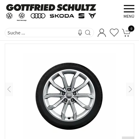
MENÜ
0