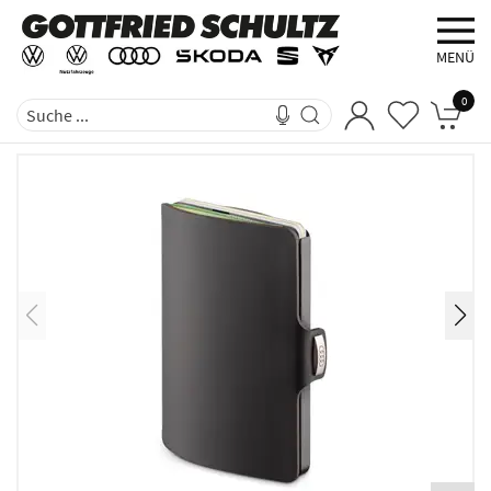
MENÜ
0