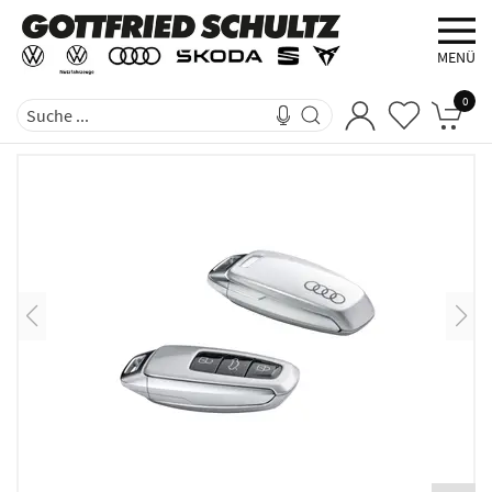
MENÜ
0