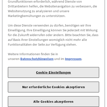
Grundfunktionen erforderlich, während Dienste von
allroad quattro (C8), 2020 - , A7 Sportback (C8), 2019 - , A7
Drittanbietern helfen, die Websitenavigation zu verbessern, die
Sportback TFSI e (C8), 2020 - , A8 (D5), 2018 - 2021, A8 (D5-PA),
Websitenutzung zu analysieren und unsere
2022 - , A8 LWB (D5), 2018 - 2021, A8 LWB (D5-PA), 2022 - , A8
Marketingbemühungen zu unterstützen.
LWB TFSI e (D5), 2020 - 2021, A8 LWB TFSI e (D5-PA), 2022 - , A8
Um diese Dienste verwenden zu dürfen, benötigen wir Ihre
TFSI e (D5), 2020 - 2021, A8 TFSI e (D5-PA), 2022 - , Q4
Einwilligung. Ihre Einwilligung können Sie jederzeit mit Wirkung
Sportback e-tron, 2022 - , Q4 e-tron, 2022 - , Q7 (PA), 2020 - , Q8
für die Zukunft widerrufen oder ändern. Bitte beachten Sie, dass
TFSI e, 2021 - , Q8, 2019 - , RS e-tron GT, 2022 - , RS3 Limousine
auf Basis Ihrer Einstellungen womöglich nicht mehr alle
(AB4), 2022 - , RS3 Sportback (AB4), 2022 - , RS6 Avant (C8),
Funktionalitäten der Seite zur Verfügung stehen.
2020 - , RS7 Sportback (C8), 2020 - , RSQ8, 2020 - , S3
Weitere Informationen finden Sie in
Limousine (AB4), 2021 - , S3 Sportback (AB4), 2021 - , S6 Avant
unseren
Datenschutzhinweisen
und im
Impressum
.
(C8), 2019 - , S6 Limousine (C8), 2019 - , S7 Sportback (C8),
2019 - , S8 (D5), 2019 - 2021, S8 (D5-PA), 2022 - , SQ7 (PA), 2020
- , SQ8, 2020 - , e-tron GT, 2022 - , e-tron S Sportback, 2021 - , e-
Cookie-Einstellungen
tron S, 2021 - , e-tron Sportback, 2020 - , e-tron, 2019 -
Nur erforderliche Cookies akzeptieren
Alle Cookies akzeptieren