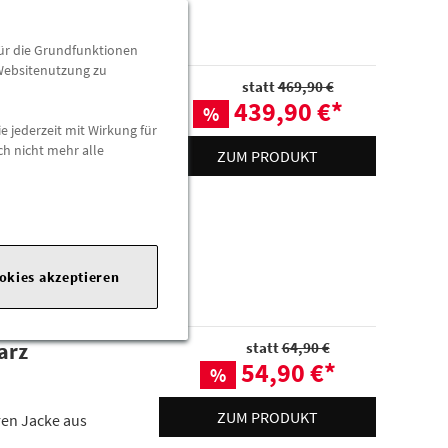
für die Grundfunktionen
 Websitenutzung zu
arz
statt
469,90 €
439,90 €
*
%
e jederzeit mit Wirkung für
ch nicht mehr alle
ZUM PRODUKT
d dezenter
.
ookies akzeptieren
arz
statt
64,90 €
54,90 €
*
%
ZUM PRODUKT
ren Jacke aus