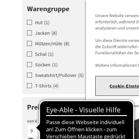
Warengruppe
Unsere Website verwende
erforderlich, während D
Hut
(
1
)
analysieren und unser
Jacken
(
8
)
Um diese Dienste verwen
Mützen/Hüt­e
(
8
)
die Zukunft widerrufen 
Funktionalitäten der Se
Schal
(
1
)
Socken
(
1
)
Weitere Informationen 
Sweatshirt­/Pullover
(
5
)
T-Shirts
(
4
)
Cookie-Einst
Preis
von €
bis €