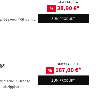
statt
44,90 €
38,90 €
*
%
ZUM PRODUKT
ag: Das Audi T-Shirt mit
nge
statt
175,00 €
167,00 €
*
%
ZUM PRODUKT
Hybridjacke in Orange
it abzippbaren