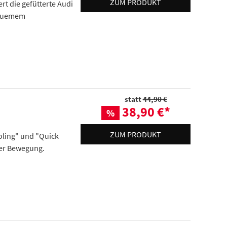
ZUM PRODUKT
t die gefütterte Audi
equemem
statt
44,90 €
38,90 €
*
%
ZUM PRODUKT
oling" und "Quick
der Bewegung.