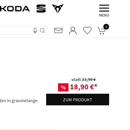
MENÜ
0
statt
22,90 €
18,90 €
*
%
ZUM PRODUKT
nten in graumelange