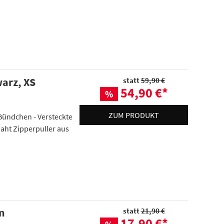
warz, XS
statt
59,90 €
54,90 €
*
%
ZUM PRODUKT
Bündchen - Versteckte
naht Zipperpuller aus
en
statt
21,90 €
17,90 €
*