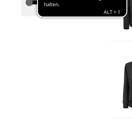
100
200
300
400