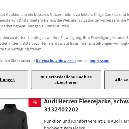
t Cookies, um ein besseres Nutzererlebnis zu bieten. Einige Cookies sind 
ienste von Drittanbietern helfen, die Websitenavigation zu verbessern, die
Audi Lederjacke, Herren, schw
e Marketingbemühungen zu unterstützen.
%
3132500102
den zu dürfen, benötigen wir Ihre Einwilligung. Ihre Einwilligung können Si
oder ändern. Bitte beachten Sie, dass auf Basis Ihrer Einstellungen womögli
Hüftlange Lederjacke mit Collegekragen un
ite zur Verfügung stehen.
Schulterbetonung für maskuline Silhouette
finden Sie in unseren
Datenschutzhinweisen
und im
Impressum
.
Nur erforderliche Cookies
ellungen
Alle C
akzeptieren
Audi Herren Fleecejacke, schw
%
3132402202
Funktion und Komfort vereint: Die Audi Her
hochwertigem Fleece.