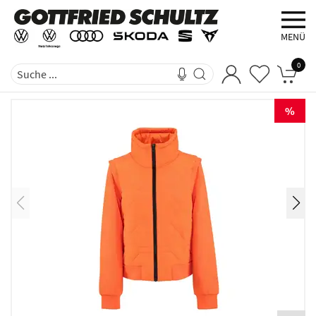
MENÜ
0
%