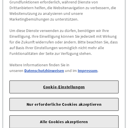
- Oberstoff 2 (Stretch): 41% Baumwolle, 41% Polyester, 18%
Grundfunktionen erforderlich, während Dienste von
Drittanbietern helfen, die Websitenavigation zu verbessern, die
Viscose
Websitenutzung zu analysieren und unsere
- Wattierung: 100% Polyester
Marketingbemühungen zu unterstützen.
- Futter: 100% Polyester
Um diese Dienste verwenden zu dürfen, benötigen wir Ihre
Einwilligung. Ihre Einwilligung können Sie jederzeit mit Wirkung
Pflegehinweise:
für die Zukunft widerrufen oder ändern. Bitte beachten Sie, dass
auf Basis Ihrer Einstellungen womöglich nicht mehr alle
- 30°C Maschinenwäsche
Funktionalitäten der Seite zur Verfügung stehen.
- Nicht trocknergeeignet
Weitere Informationen finden Sie in
unseren
Datenschutzhinweisen
und im
Impressum
.
Farbe:
- Orange
Cookie-Einstellungen
Nur erforderliche Cookies akzeptieren
Alle Cookies akzeptieren
Das könnte Sie interessieren