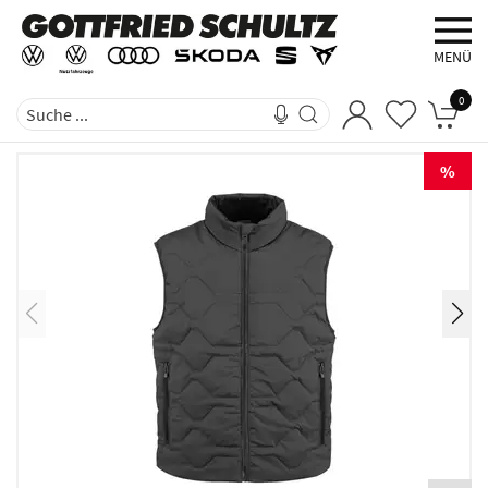
MENÜ
0
%