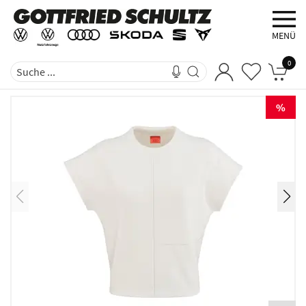
MENÜ
0
%