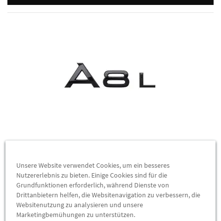
Audi Schriftzug Modellbezeichnung Audi A8 4N in
Schwarz
Unsere Website verwendet Cookies, um ein besseres
4N0071803A
Nutzererlebnis zu bieten. Einige Cookies sind für die
Grundfunktionen erforderlich, während Dienste von
Wenn schwarze Designelemente auf sportliches Design
Drittanbietern helfen, die Websitenavigation zu verbessern, die
treffen, entsteht eine ganz individuelle Aura.Durch den
Websitenutzung zu analysieren und unsere
schwarz hochglänzenden Modellschriftzug entsteht ein
Marketingbemühungen zu unterstützen.