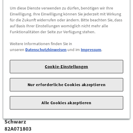
besonders markantes Designelement an der Fahrzeugfront.
Um diese Dienste verwenden zu dürfen, benötigen wir Ihre
34,90 €
*
Einwilligung. Ihre Einwilligung können Sie jederzeit mit Wirkung
für die Zukunft widerrufen oder ändern. Bitte beachten Sie, dass
ZUM PRODUKT
auf Basis Ihrer Einstellungen womöglich nicht mehr alle
Funktionalitäten der Seite zur Verfügung stehen.
Weitere Informationen finden Sie in
unseren
Datenschutzhinweisen
und im
Impressum
.
Cookie-Einstellungen
Nur erforderliche Cookies akzeptieren
Alle Cookies akzeptieren
Audi Schriftzug Modellbezeichnung A1 GB in
Schwarz
82A071803